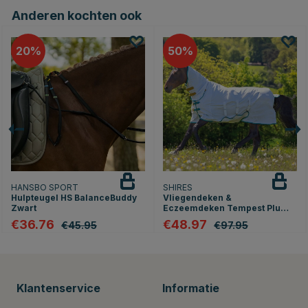
Anderen kochten ook
20
50
HANSBO SPORT
SHIRES
Hulpteugel HS BalanceBuddy
Vliegendeken &
Zwart
Eczeemdeken Tempest Plus
Wit
€36.76
€48.97
€45.95
€97.95
Klantenservice
Informatie