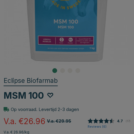
Eclipse Biofarmab
MSM 100
Op voorraad. Levertijd 2-3 dagen
V.a. €26.96
V.a. €29.95
Gemidde
4.7
(
aant
17
)
Reviews (
6
)
V.a. € 26.96/kg