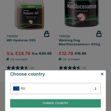
TRIKEM
TRIKEM
WD Hyaluron 365
Working Dog
MaxGlucosamine+ 450g
V.a. €24.76
€12.76
V.a. €30.95
€15.95
Beoordeling:
4.8 uit 5 sterren
Beoordeling:
4.9 uit 5 sterren
(18)
(12)
Choose country
EU
Klantenservice
Informatie
CHANGE COUNTRY
Contacteer ons
Aankoop- en