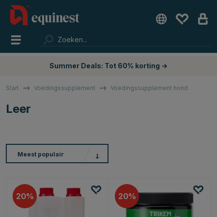
Summer Deals: Tot 60% korting →
Start
Voedingssupplement
Voedingssupplement hond
Leer
Meest populair
20
20