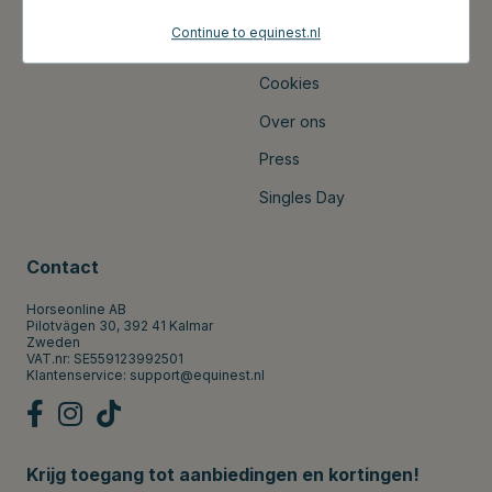
Leveringsvoorwaarden
Mijn Pagina's
Continue to equinest.nl
Black Friday
Cookies
Over ons
Press
Singles Day
Contact
Horseonline AB
Pilotvägen 30, 392 41 Kalmar
Zweden
VAT.nr: SE559123992501
Klantenservice:
support@equinest.nl
Krijg toegang tot aanbiedingen en kortingen!