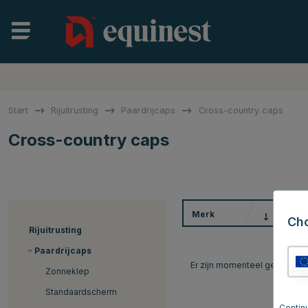
Start
Rijuitrusting
Paardrijcaps
Cross-country caps
Cross-country caps
Merk
M
Ch
Rijuitrusting
Paardrijcaps
Er zijn momenteel geen artik
Zonneklep
Standaardscherm
Continu