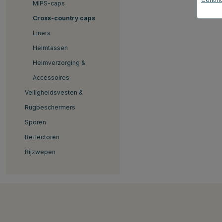
MIPS-caps
Cross-country caps
Liners
Helmtassen
Helmverzorging &
Accessoires
Veiligheidsvesten &
Rugbeschermers
Sporen
Reflectoren
Rijzwepen