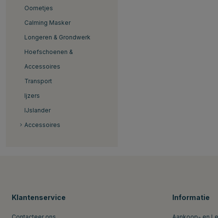
Oornetjes
Calming Masker
Longeren & Grondwerk
Hoefschoenen &
Accessoires
Transport
Ijzers
IJslander
Accessoires
Klantenservice
Informatie
Contacteer ons
Aankoop- en L