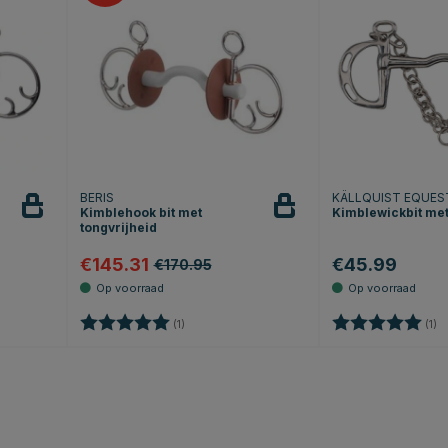
BERIS
KÄLLQUIST EQUES
Kimblehook bit met
Kimblewickbit met
tongvrijheid
€145.31
€45.99
€170.95
erren
Beoordeling:
5.0 uit 5 sterren
Beoordeling:
5.
(1)
(1)