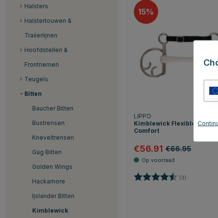
Halsters
15
Halstertouwen &
Trailerlijnen
Hoofdstellen &
Ch
Frontriemen
Teugels
Bitten
Baucher Bitten
LIPPO
Bustrensen
Continu
Kimblewick Flexible PU
Comfort
Kneveltrensen
€56.91
€66.95
Gag Bitten
Golden Wings
Beoordeling:
4.7 uit 5 st
(3)
Hackamore
Ijslander Bitten
Kimblewick