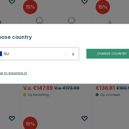
15
15
oose country
EU
CHANGE COUNTRY
BOMBERS
BOMBERS
e to equinest.nl
Blue DC Morgan
DC2 Morgan Happ
Tongue STR SW
V.a. €147.89
€136.81
V.a. €173.99
€160.
erren
15