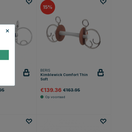
15
BERIS
y
Kimblewick Comfort Thin
Soft
€139.36
95
€163.95