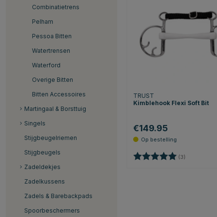
Combinatietrens
Pelham
Pessoa Bitten
Watertrensen
Waterford
Overige Bitten
Bitten Accessoires
TRUST
Kimblehook Flexi Soft Bit
Martingaal & Borsttuig
Singels
€149.95
Stijgbeugelriemen
Stijgbeugels
Beoordeling:
5.0 uit 5 st
(3)
Zadeldekjes
Zadelkussens
Zadels & Barebackpads
Spoorbeschermers