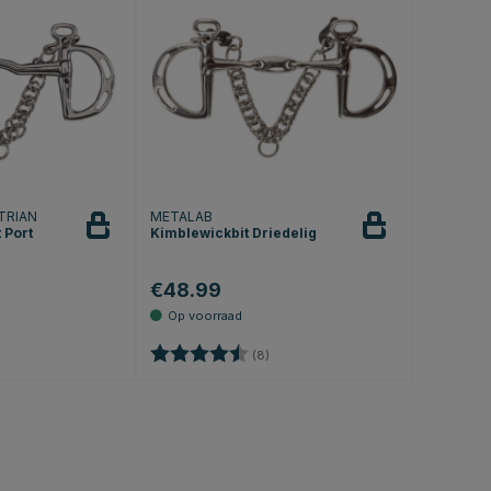
TRIAN
METALAB
 Port
Kimblewickbit Driedelig
€48.99
0 uit 5 sterren
Beoordeling:
4.9 uit 5 sterren
(8)