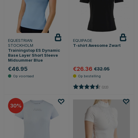
EQUESTRIAN
EQUIPAGE
STOCKHOLM
T-shirt Awesome Zwart
Trainingstop ES Dynamic
Base Layer Short Sleeve
Midsummer Blue
€46.95
€26.36
€32.95
Beoordeling:
4.7 uit 5 sterren
(22)
30