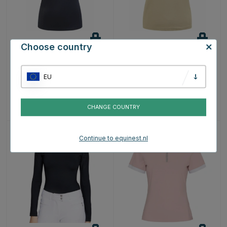
PIKEUR
PIKEUR
Choose country
Poloshirt Core
Rijshirt Knit Athleisure
Marineblauw
Beige
EU
€79.95
€52.47
€74.95
CHANGE COUNTRY
Continue to equinest.nl
30
20