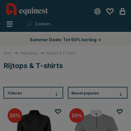
Summer Deals: Tot 60% korting →
Start
Rijkleding
Rijtops & T-shirts
Rijtops & T-shirts
Filteren
Meest populair
25
20