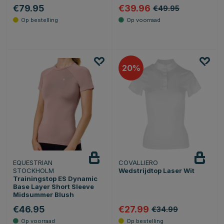
€79.95
€39.96
€49.95
20
EQUESTRIAN
COVALLIERO
STOCKHOLM
Wedstrijdtop Laser Wit
Trainingstop ES Dynamic
Base Layer Short Sleeve
Midsummer Blush
€46.95
€27.99
€34.99