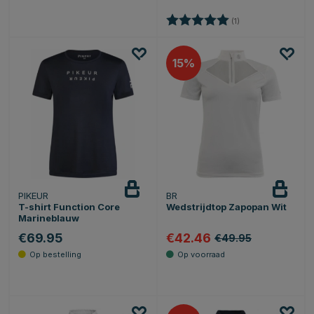
Beoordeling:
5.0 uit 5 sterren
(1)
15
PIKEUR
BR
T-shirt Function Core
Wedstrijdtop Zapopan Wit
Marineblauw
€69.95
€42.46
€49.95