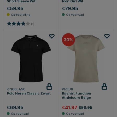
Short Sleeve Wit
Icon Girl Wit
€59.95
€79.95
Beoordeling:
4.0 uit 5 sterren
(1)
30
KINGSLAND
PIKEUR
Polo Heren Classic Zwart
Rijshirt Function
Athleisure Beige
€69.95
€41.97
€59.95