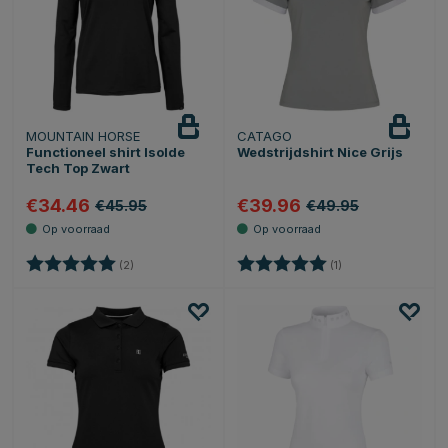
MOUNTAIN HORSE
CATAGO
Functioneel shirt Isolde
Wedstrijdshirt Nice Grijs
Tech Top Zwart
€34.46
€39.96
€45.95
€49.95
Beoordeling:
5.0 uit 5 sterren
Beoordeling:
5.0 uit 5 sterren
(2)
(1)