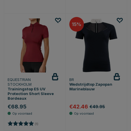
15
EQUESTRIAN
BR
STOCKHOLM
Wedstrijdtop Zapopan
Trainingstop ES UV
Marineblauw
Protection Short Sleeve
Bordeaux
€68.95
€42.46
€49.95
Beoordeling:
5.0 uit 5 sterren
(1)