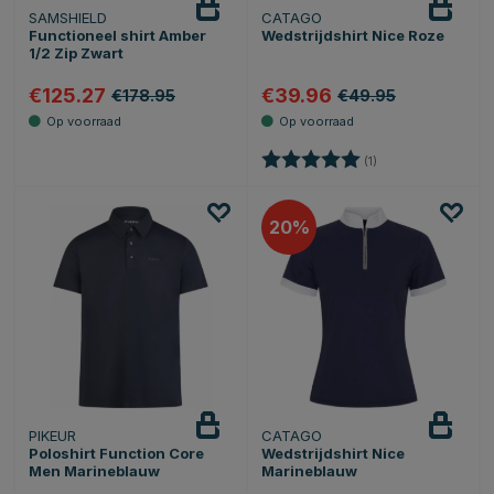
SAMSHIELD
CATAGO
Functioneel shirt Amber
Wedstrijdshirt Nice Roze
1/2 Zip Zwart
€125.27
€39.96
€178.95
€49.95
Beoordeling:
5.0 uit 5 sterren
(1)
20
PIKEUR
CATAGO
Poloshirt Function Core
Wedstrijdshirt Nice
Men Marineblauw
Marineblauw