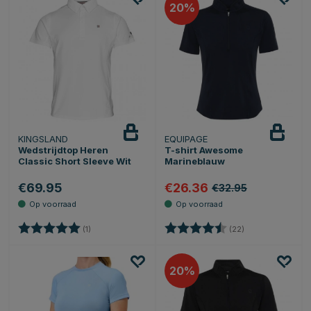
20
KINGSLAND
EQUIPAGE
Wedstrijdtop Heren
T-shirt Awesome
Classic Short Sleeve Wit
Marineblauw
€69.95
€26.36
€32.95
Beoordeling:
5.0 uit 5 sterren
Beoordeling:
4.7 uit 5 sterren
(1)
(22)
20