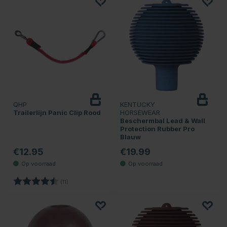
QHP
KENTUCKY
Trailerlijn Panic Clip Rood
HORSEWEAR
Beschermbal Lead & Wall
Protection Rubber Pro
Blauw
€12.95
€19.99
Beoordeling:
4.9 uit 5 sterren
(11)