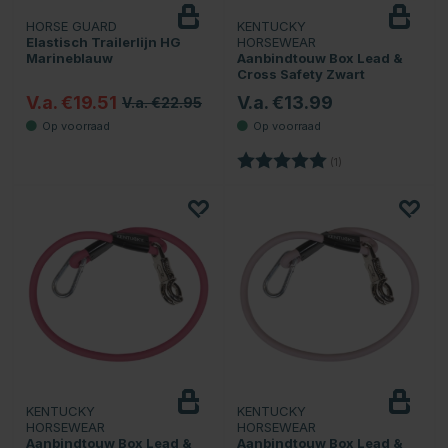
HORSE GUARD
KENTUCKY
Elastisch Trailerlijn HG
HORSEWEAR
Marineblauw
Aanbindtouw Box Lead &
Cross Safety Zwart
V.a. €19.51
V.a. €13.99
V.a. €22.95
Beoordeling:
5.0 uit 5 sterren
(1)
KENTUCKY
KENTUCKY
HORSEWEAR
HORSEWEAR
Aanbindtouw Box Lead &
Aanbindtouw Box Lead &