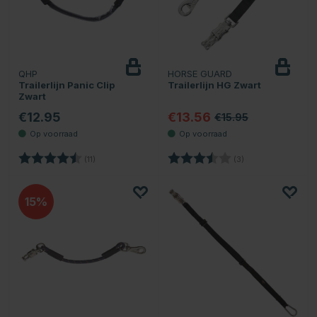
QHP
HORSE GUARD
Trailerlijn Panic Clip
Trailerlijn HG Zwart
Zwart
€12.95
€13.56
€15.95
Beoordeling:
4.9 uit 5 sterren
Beoordeling:
3.7 uit 5 sterren
(11)
(3)
15