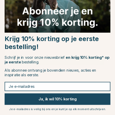
SHIRES
SHIRES
Trailerlijn Blauw
Trailerlijn Groen
Choose country
€13.46
€13.46
€14.95
€14.95
Krijg 10% korting op je eerste
bestelling!
EU
Beoordeling:
4.9 uit 5 sterren
Beoordeling:
4.9 uit 5 sterren
(10)
(10)
Schrijf je in voor onze nieuwsbrief
en krijg 10% korting* op
CHANGE COUNTRY
10
10
je eerste
bestelling.
Als abonnee ontvang je bovendien nieuws, acties en
inspiratie als eerste.
Continue to equinest.nl
Je e-mailadres
Ja, ik wil 10% korting
Je e-mailadres is veilig bij ons en je kunt je op elk moment uitschrijven.
SHIRES
SHIRES
Trailerlijn Paars
Trailerlijn Stretch Rood