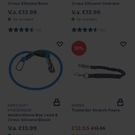
Cross Silicone Roze
Cross Silicone Oudroze
V.a. €13.99
V.a. €13.99
Beoordeling:
4.9 uit 5 sterren
Beoordeling:
4.9 uit 5 sterren
(10)
(10)
10
KENTUCKY
SHIRES
HORSEWEAR
Trailerlijn Stretch Paars
Aanbindtouw Box Lead &
Cross Silicone Blauw
V.a. €13.99
€12.55
€13.95