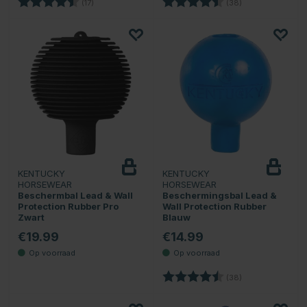
Beoordeling:
4.4 uit 5 sterren
Beoordeling:
4.5 uit 5 sterren
(17)
(38)
KENTUCKY
KENTUCKY
HORSEWEAR
HORSEWEAR
Beschermbal Lead & Wall
Beschermingsbal Lead &
Protection Rubber Pro
Wall Protection Rubber
Zwart
Blauw
€19.99
€14.99
Beoordeling:
4.5 uit 5 sterren
(38)