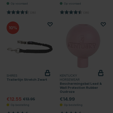
Beoordeling:
4.5 uit 5 sterren
Beoordeling:
4.5 uit 5 sterren
(38)
(38)
10
SHIRES
KENTUCKY
Trailerlijn Stretch Zwart
HORSEWEAR
Beschermingsbal Lead &
Wall Protection Rubber
Oudroze
€12.55
€14.99
€13.95