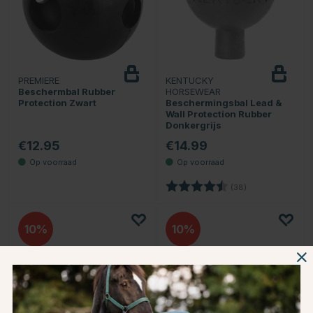
PREMIERE
KENTUCKY
Beschermbal Rubber
HORSEWEAR
Protection Zwart
Beschermingsbal Lead &
Wall Protection Rubber
Donkergrijs
€12.95
€14.99
Beoordeling:
4.5 uit 5 sterren
(38)
10
10