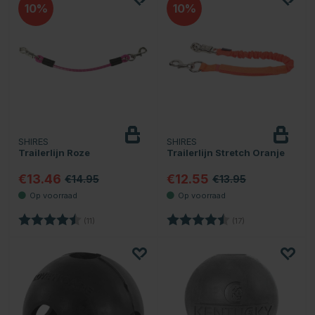
10
10
SHIRES
SHIRES
Trailerlijn Roze
Trailerlijn Stretch Oranje
€13.46
€12.55
€14.95
€13.95
Beoordeling:
4.9 uit 5 sterren
Beoordeling:
4.4 uit 5 sterren
(11)
(17)