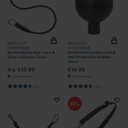
KENTUCKY
KENTUCKY
HORSEWEAR
HORSEWEAR
Aanbindtouw Box Lead &
Beschermingsbal Lead &
Cross Silicone Zwart
Wall Protection Rubber
Zwart
V.a. €13.99
€14.99
Beoordeling:
4.9 uit 5 sterren
Beoordeling:
4.5 uit 5 sterren
(10)
(38)
15