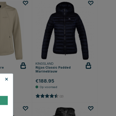
KINGSLAND
ure
Rijjas Classic Padded
Marineblauw
€188.95
.95
Beoordeling:
4.5 uit 5 sterren
(2)