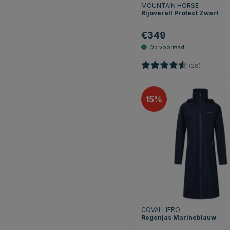
MOUNTAIN HORSE
Rijoverall Protect Zwart
€349
Beoordeling:
4.4 uit 5 
(28)
15
COVALLIERO
Regenjas Marineblauw