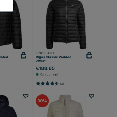
KINGSLAND
ulated
Rijjas Classic Padded
Zwart
€188.95
.0 uit 5 sterren
Beoordeling:
4.7 uit 5 sterren
(3)
30