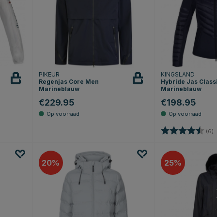
PIKEUR
KINGSLAND
Regenjas Core Men
Hybride Jas Class
Marineblauw
Marineblauw
€229.95
€198.95
terren
Beoordeling:
4
(6)
20
25