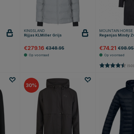
KINGSLAND
MOUNTAIN HORSE
Rijjas KLMiller Grijs
Regenjas Mindy Z
€279.16
€74.21
€348.95
€98.95
sterren
Beoordeling:
(50)
30