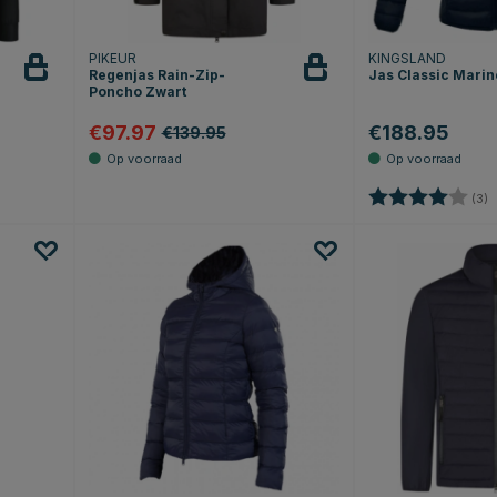
PIKEUR
KINGSLAND
Regenjas Rain-Zip-
Jas Classic Mari
Poncho Zwart
€97.97
€188.95
€139.95
Beoordeling:
4
(3)