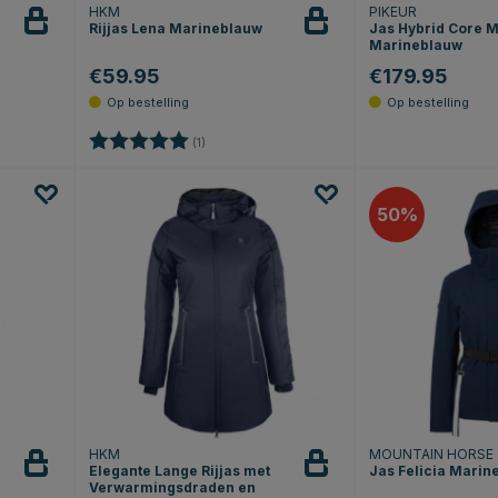
HKM
PIKEUR
Rijjas Lena Marineblauw
Jas Hybrid Core 
Marineblauw
€59.95
€179.95
sterren
Beoordeling:
5.0 uit 5 sterren
(1)
50
HKM
MOUNTAIN HORSE
Elegante Lange Rijjas met
Jas Felicia Marin
Verwarmingsdraden en