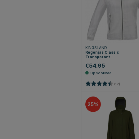
KINGSLAND
Regenjas Classic
Transparant
€54.95
Beoordeling:
4.6 uit 5 s
(12)
25