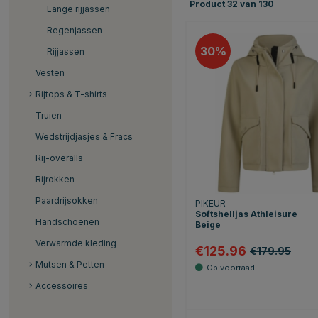
Product
32
van
130
Lange rijjassen
Regenjassen
30
Rijjassen
Vesten
Rijtops & T-shirts
Truien
Wedstrijdjasjes & Fracs
Rij-overalls
Rijrokken
Paardrijsokken
PIKEUR
Softshelljas Athleisure
Handschoenen
Beige
Verwarmde kleding
€125.96
€179.95
Mutsen & Petten
Accessoires