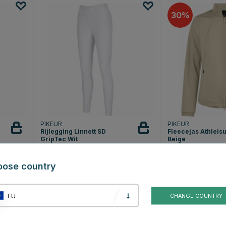
30
PIKEUR
PIKEUR
Rijlegging Linnett SD
Fleecejas Athleis
GripTec Wit
Beige
€149.95
€104.96
€149
oose country
EU
CHANGE COUNTRY
30