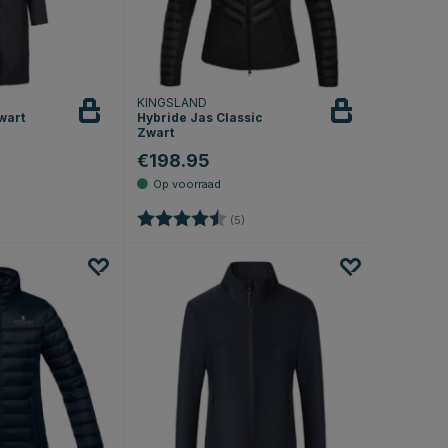
KINGSLAND
wart
Hybride Jas Classic
Zwart
€198.95
4.5 uit 5 sterren
Beoordeling:
4.4 uit 5 sterren
(5)