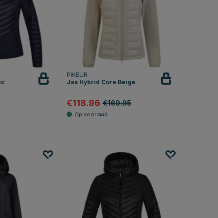
PIKEUR
ic
Jas Hybrid Core Beige
€118.96
€169.95
.5 uit 5 sterren