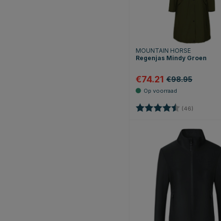
MOUNTAIN HORSE
Regenjas Mindy Groen
€74.21
€98.95
Beoordeling:
4.4 uit 5 
(46)