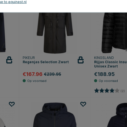
e to equinest.nl
PIKEUR
KINGSLAND
Regenjas Selection Zwart
Rijjas Classic Ins
Unisex Zwart
€167.96
€188.95
€239.95
Beoordeling:
4
(2)