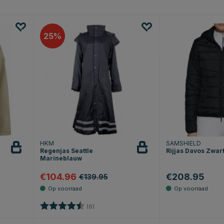
25
HKM
SAMSHIELD
Regenjas Seattle
Rijjas Davos Zwar
Marineblauw
€104.96
€208.95
€139.95
Beoordeling:
4.5 uit 5 sterren
(6)