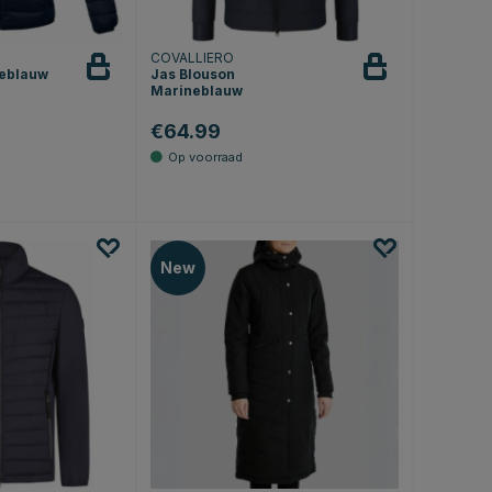
COVALLIERO
neblauw
Jas Blouson
Marineblauw
€64.99
.0 uit 5 sterren
New