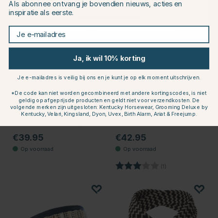
Als abonnee ontvang je bovendien nieuws, acties en
inspiratie als eerste.
Continue to equinest.nl
Je e-mailadres
Ja, ik wil 10% korting
Je e-mailadres is veilig bij ons en je kunt je op elk moment uitschrijven.
*De code kan niet worden gecombineerd met andere kortingscodes, is niet
geldig op afgeprijsde producten en geldt niet voor verzendkosten. De
volgende merken zijn uitgesloten: Kentucky Horsewear, Grooming Deluxe by
Kentucky, Velari, Kingsland, Dyon, Uvex, Birth Alarm, Ariat & Freejump.
PIKEUR
PIKEUR
Riem Braided Stone Zwart
Riem Core Zwart
€39.95
€42.95
Beoordeling:
3.0 uit 5 sterren
(1)