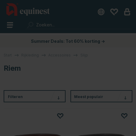
Summer Deals: Tot 60% korting →
Start
Rijkleding
Accessoires
Slijp
Riem
Filteren
Meest populair