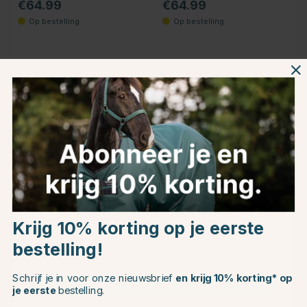
€64.99
€64.99
Choose country
BOSS EQUESTRIAN
EQUESTRIAN
Krijg 10% korting op je eerste
Riem Polo Signature
STOCKHOLM
Zwart
Riem ES Contest White
bestelling!
EU
€117.95
€68.95
Schrijf je in voor onze nieuwsbrief
en krijg 10% korting* op
CHANGE COUNTRY
je eerste
bestelling.