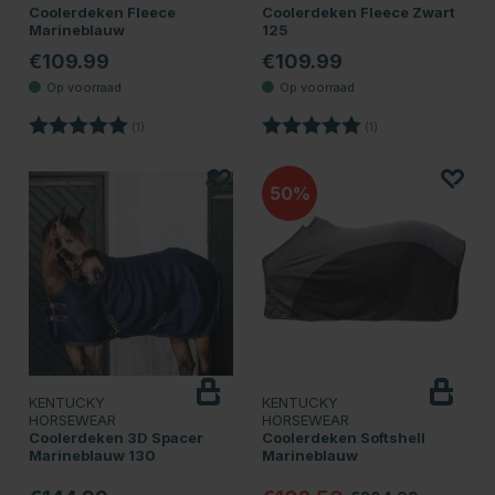
Coolerdeken Fleece
Coolerdeken Fleece Zwart
Marineblauw
125
€109.99
€109.99
Beoordeling:
5.0 uit 5 sterren
Beoordeling:
5.0 uit 5 sterren
(1)
(1)
50
KENTUCKY
KENTUCKY
HORSEWEAR
HORSEWEAR
Coolerdeken 3D Spacer
Coolerdeken Softshell
Marineblauw 130
Marineblauw