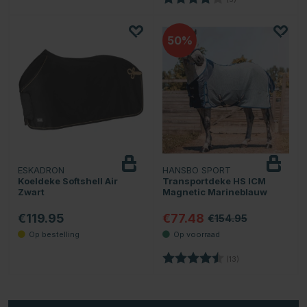
50
ESKADRON
HANSBO SPORT
Koeldeke Softshell Air
Transportdeke HS ICM
Zwart
Magnetic Marineblauw
€119.95
€77.48
€154.95
Beoordeling:
4.8 uit 5 sterren
(13)