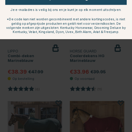
Je e-mailadres is veilig bij ons en je kunt je op elk moment uitschrijven.
*De code kan niet worden gecombineerd met andere kortingscodes, is niet
geldig op afgeprijsde producten en geldt niet voor verzendkosten. De
volgende merken zijn uitgesloten: Kentucky Horsewear, Grooming Deluxe by
Kentucky, Velari, Kingsland, Dyon, Uvex, Birth Alarm, Ariat & Freejump.
LIPPO
HORSE GUARD
Combi-deken
Coolerdekens HG
Marineblauw
Marineblauw
€38.39
€33.96
€47.99
€39.95
Beoordeling:
5.0 uit 5 sterren
Beoordeling:
4.3 uit 5 sterren
(6)
(11)