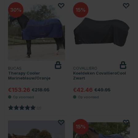
30
15
BUCAS
COVALLIERO
Therapy Cooler
Koeldeken CovallieroCool
Marineblauw/Oranje
Zwart
€153.26
€42.46
€218.95
€49.95
Beoordeling:
5.0 uit 5 sterren
(2)
15