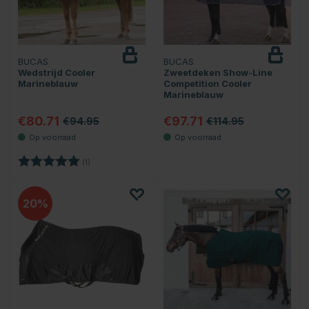
BUCAS
BUCAS
Wedstrijd Cooler
Zweetdeken Show-Line
Marineblauw
Competition Cooler
Marineblauw
€80.71
€97.71
€94.95
€114.95
Beoordeling:
5.0 uit 5 sterren
(1)
20