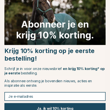
15
Choose country
Krijg 10% korting op je eerste
bestelling!
EU
HORSE GUARD
KENTUCKY
Coolerdekens HG Zwart
HORSEWEAR
Transport Deke Combo
Schrijf je in voor onze nieuwsbrief
en krijg 10% korting* op
Cooler Fleece Groen
CHANGE COUNTRY
je eerste
bestelling.
€33.96
€164.99
€39.95
Als abonnee ontvang je bovendien nieuws, acties en
inspiratie als eerste.
Continue to equinest.nl
Beoordeling:
4.3 uit 5 sterren
(11)
Je e-mailadres
20
15
Ja, ik wil 10% korting