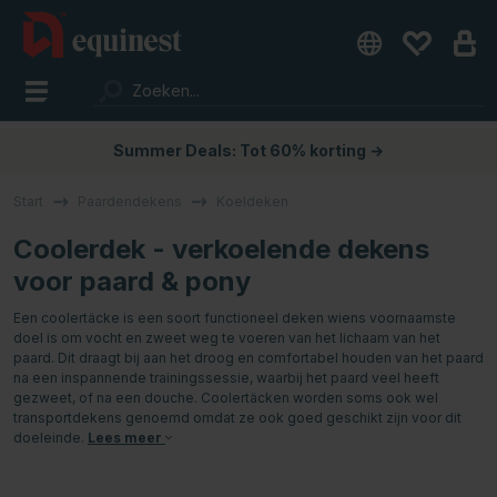
Summer Deals: Tot 60% korting →
Start
Paardendekens
Koeldeken
Coolerdek - verkoelende dekens
voor paard & pony
Een coolertäcke is een soort functioneel deken wiens voornaamste
doel is om vocht en zweet weg te voeren van het lichaam van het
paard. Dit draagt bij aan het droog en comfortabel houden van het paard
na een inspannende trainingssessie, waarbij het paard veel heeft
gezweet, of na een douche. Coolertäcken worden soms ook wel
transportdekens genoemd omdat ze ook goed geschikt zijn voor dit
doeleinde.
Lees meer