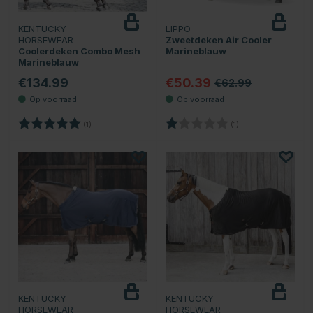
KENTUCKY
LIPPO
HORSEWEAR
Zweetdeken Air Cooler
Coolerdeken Combo Mesh
Marineblauw
Marineblauw
€134.99
€50.39
€62.99
Beoordeling:
5.0 uit 5 sterren
Beoordeling:
1.0 uit 5 sterren
(1)
(1)
KENTUCKY
KENTUCKY
HORSEWEAR
HORSEWEAR