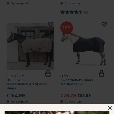
Beoordeling:
4.7 uit 5 sterren
(6)
20
KENTUCKY
LIPPO
HORSEWEAR
Zweetdeken Cooler
Coolerdeken 4D Spacer
Marineblauw
Beige
€154.99
€76.79
€95.99
Beoordeling:
5.0 uit 5 sterren
(1)