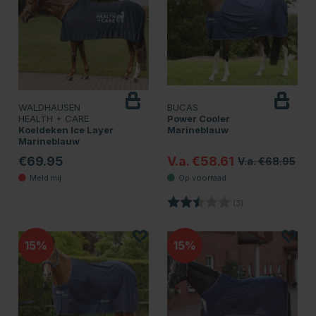
WALDHAUSEN
BUCAS
Houd
in de gaten
HEALTH + CARE
Power Cooler
Koeldeken Ice Layer
Marineblauw
Marineblauw
€69.95
V.a. €58.61
V.a. €68.95
Beoordeling:
2.7 uit 5 sterren
(3)
15
15