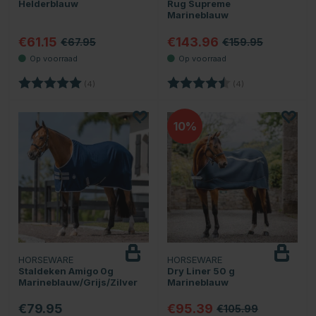
Helderblauw
Rug Supreme
Marineblauw
€61.15
€143.96
€67.95
€159.95
Beoordeling:
5.0 uit 5 sterren
Beoordeling:
4.3 uit 5 sterren
(4)
(4)
10
HORSEWARE
HORSEWARE
Staldeken Amigo 0g
Dry Liner 50 g
Marineblauw/Grijs/Zilver
Marineblauw
€79.95
€95.39
€105.99