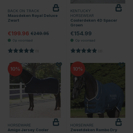
BACK ON TRACK
KENTUCKY
Maasdeken Royal Deluxe
HORSEWEAR
Zwart
Coolerdeken 4D Spacer
Groen
€199.96
€154.99
€249.95
Beoordeling:
5.0 uit 5 sterren
Beoordeling:
5.0 uit 5 sterren
(1)
(2)
10
10
HORSEWARE
HORSEWARE
Amigo Jersey Cooler
Zweetdeken Rambo Dry