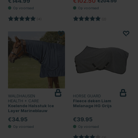
€144.99
€102.50
€204.99
Beoordeling:
5.0 uit 5 sterren
Beoordeling:
5.0 uit 5 sterren
(4)
(2)
WALDHAUSEN
HORSE GUARD
HEALTH + CARE
Fleece deken Liam
Koelende Halsstuk Ice
Melanage HG Grijs
Layer Marineblauw
€34.95
€39.95
Beoordeling:
4.0 uit 5 sterren
(3)