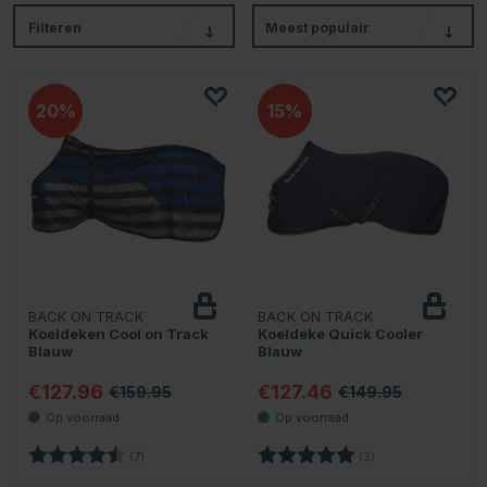
Filteren
Meest populair
20
15
BACK ON TRACK
BACK ON TRACK
Koeldeken Cool on Track
Koeldeke Quick Cooler
Blauw
Blauw
€127.96
€127.46
€159.95
€149.95
Beoordeling:
4.6 uit 5 sterren
Beoordeling:
5.0 uit 5 sterren
(7)
(3)