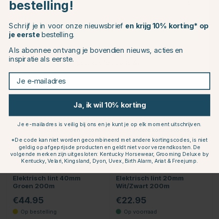
bestelling!
EU
Wit/Zwart 500m
200m
€41.95
€18.95
Schrijf je in voor onze nieuwsbrief
en krijg 10% korting* op
CHANGE COUNTRY
je eerste
bestelling.
Als abonnee ontvang je bovendien nieuws, acties en
inspiratie als eerste.
Continue to equinest.nl
Je e-mailadres
Ja, ik wil 10% korting
Je e-mailadres is veilig bij ons en je kunt je op elk moment uitschrijven.
*De code kan niet worden gecombineerd met andere kortingscodes, is niet
geldig op afgeprijsde producten en geldt niet voor verzendkosten. De
volgende merken zijn uitgesloten: Kentucky Horsewear, Grooming Deluxe by
Kentucky, Velari, Kingsland, Dyon, Uvex, Birth Alarm, Ariat & Freejump.
SWEDGUARD
SWEDGUARD
Elektrisch lint 40mm
Elektrisch lint 20mm
Groen 200m
Wit/Zwart 200m
€44.95
€22.95