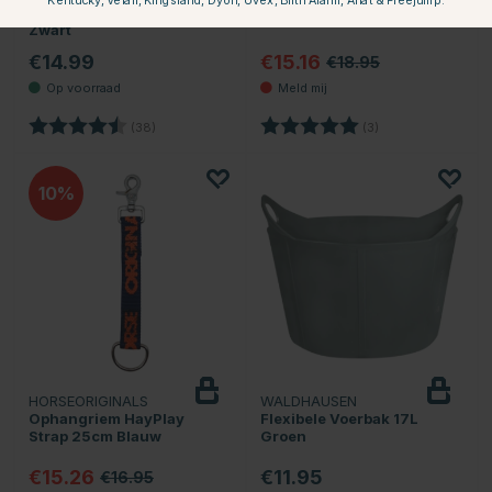
Kentucky, Velari, Kingsland, Dyon, Uvex, Birth Alarm, Ariat & Freejump.
Wall Protection Rubber
Zwart
€14.99
€15.16
€18.95
Beoordeling:
4.5 uit 5 sterren
Beoordeling:
5.0 uit 5 sterren
(38)
(3)
10
HORSEORIGINALS
WALDHAUSEN
Ophangriem HayPlay
Flexibele Voerbak 17L
Strap 25cm Blauw
Groen
€15.26
€11.95
€16.95