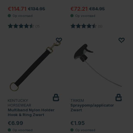
€114.71
€72.21
€134.95
€84.95
Beoordeling:
4.7 uit 5 sterren
Beoordeling:
4.8 uit 5 sterren
(7)
(5)
KENTUCKY
TRIKEM
HORSEWEAR
Spraypomp/applicator
Multiband Nylon Holder
Zwart
Hook & Ring Zwart
€6.99
€1.95