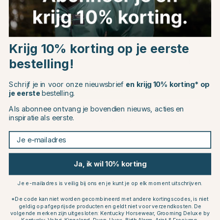
WALDHAUSEN
PIVO
Flexibele Voerbak 10L
Camera Houder Pivo Pod
Choose country
Roze
Starter Pack Zwart/Rood
Krijg 10% korting op je eerste
€8.95
€209.95
bestelling!
EU
Beoordeling:
5.0 uit 5 sterren
(1)
Schrijf je in voor onze nieuwsbrief
en krijg 10% korting* op
CHANGE COUNTRY
je eerste
bestelling.
20
Als abonnee ontvang je bovendien nieuws, acties en
inspiratie als eerste.
Continue to equinest.nl
Je e-mailadres
Ja, ik wil 10% korting
Je e-mailadres is veilig bij ons en je kunt je op elk moment uitschrijven.
*De code kan niet worden gecombineerd met andere kortingscodes, is niet
KENTUCKY
EQUIPAGE
geldig op afgeprijsde producten en geldt niet voor verzendkosten. De
Houd
in de gaten
HORSEWEAR
Paspoorttas Agate
volgende merken zijn uitgesloten: Kentucky Horsewear, Grooming Deluxe by
Beschermingsbal Lead &
Marineblauw