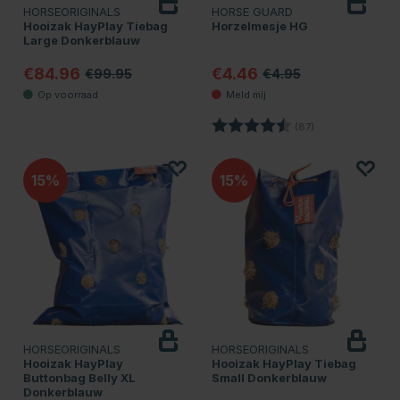
HORSEORIGINALS
HORSE GUARD
Houd
in de gaten
Hooizak HayPlay Tiebag
Horzelmesje HG
Large Donkerblauw
€84.96
€4.46
€99.95
€4.95
Beoordeling:
4.4 uit 5 sterren
(87)
15
15
HORSEORIGINALS
HORSEORIGINALS
Hooizak HayPlay
Hooizak HayPlay Tiebag
Buttonbag Belly XL
Small Donkerblauw
Donkerblauw