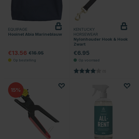
EQUIPAGE
KENTUCKY
Hooinet Abia Marineblauw
HORSEWEAR
Nylonhouder Hook & Hook
Zwart
€13.56
€6.95
€16.95
Beoordeling:
4.0 uit 5 sterren
(1)
15