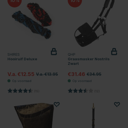
10
10
SHIRES
QHP
Hooiruif Deluxe
Graasmasker Nostrils
Zwart
V.a. €12.55
€31.46
V.a. €13.95
€34.95
Beoordeling:
4.5 uit 5 sterren
Beoordeling:
3.8 uit 5 sterren
(15)
(12)