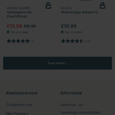
HORSE GUARD
QLOSS
Gatenpons HG
Stalreiniger Allrent 1L
Zwart/Rood
€13.56
€10.99
€15.95
Beoordeling:
5.0 uit 5 sterren
Beoordeling:
4.5 uit 5 sterren
(2)
(28)
Toon meer...
Klantenservice
Informatie
Contacteer ons
Aankoop- en
Leveringsvoorwaarden
Mijn Pagina's