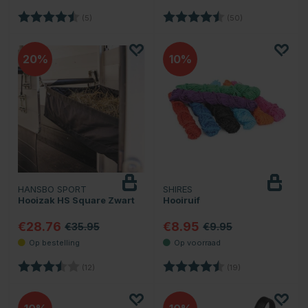
Beoordeling:
4.4 uit 5 sterren
Beoordeling:
4.7 uit 5 sterren
(5)
(50)
20
10
HANSBO SPORT
SHIRES
Hooizak HS Square Zwart
Hooiruif
€28.76
€8.95
€35.95
€9.95
Beoordeling:
3.4 uit 5 sterren
Beoordeling:
4.2 uit 5 sterren
(12)
(19)