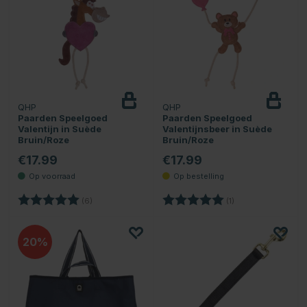
QHP
QHP
Paarden Speelgoed
Paarden Speelgoed
Valentijn in Suède
Valentijnsbeer in Suède
Bruin/Roze
Bruin/Roze
€17.99
€17.99
Beoordeling:
5.0 uit 5 sterren
Beoordeling:
5.0 uit 5 sterren
(6)
(1)
20