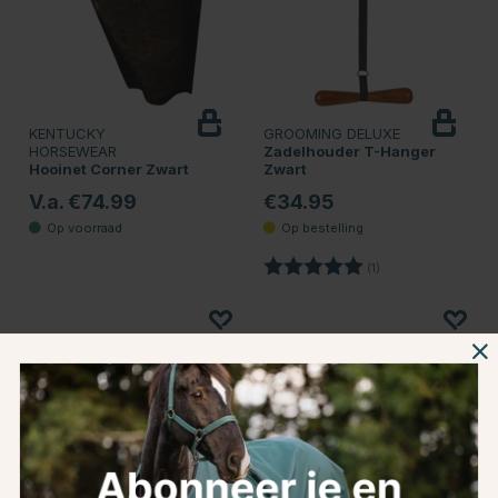
KENTUCKY
GROOMING DELUXE
HORSEWEAR
Zadelhouder T-Hanger
Hooinet Corner Zwart
Zwart
V.a. €74.99
€34.95
Beoordeling:
5.0 uit 5 sterren
(1)