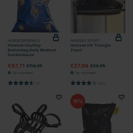
HORSEORIGINALS
HANSBO SPORT
Hooizak HayPlay
Hooizak HS Triangle
Buttonbag Belly Medium
Zwart
Donkerblauw
€97.71
€27.96
€114.95
€34.95
Beoordeling:
4.5 uit 5 sterren
Beoordeling:
4.0 uit 5 sterren
(2)
(40)
10