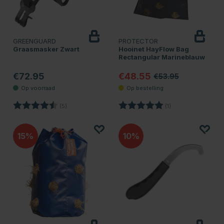
GREENGUARD
PROTECTOR
Graasmasker Zwart
Hooinet HayFlow Bag
Rectangular Marineblauw
€72.95
€48.55
€53.95
Beoordeling:
4.8 uit 5 sterren
Beoordeling:
5.0 uit 5 sterren
(5)
(1)
15
10