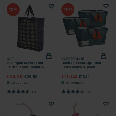
10
20
QHP
HORSEONLINE
Hooinpak Slowfeeder
Hooitas Team Equinest
Turnout Marineblauw
Petrolblauw 3-pack
€24.26
€10.54
€26.95
€13.14
Beoordeling:
4.6 uit 5 sterren
Beoordeling:
4.6 uit 5 sterren
(14)
(76)