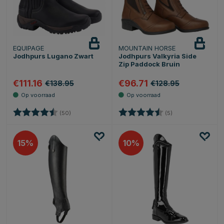
EQUIPAGE
MOUNTAIN HORSE
Jodhpurs Lugano Zwart
Jodhpurs Valkyria Side
Zip Paddock Bruin
€111.16
€96.71
€138.95
€128.95
Beoordeling:
4.5 uit 5 sterren
Beoordeling:
4.4 uit 5 sterren
(50)
(5)
15
10