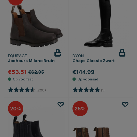
EQUIPAGE
DYON
Jodhpurs Milano Bruin
Chaps Classic Zwart
€53.51
€144.99
€62.95
Beoordeling:
4.1 uit 5 sterren
Beoordeling:
5.0 uit 5 sterren
(208)
(1)
20
25