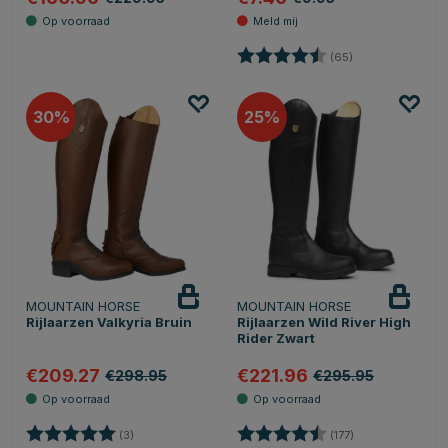
Beoordeling:
4.6 uit 5 sterren
(65)
30
25
MOUNTAIN HORSE
MOUNTAIN HORSE
Rijlaarzen Valkyria Bruin
Rijlaarzen Wild River High
Rider Zwart
€209.27
€221.96
€298.95
€295.95
Beoordeling:
5.0 uit 5 sterren
Beoordeling:
4.6 uit 5 sterren
(3)
(177)