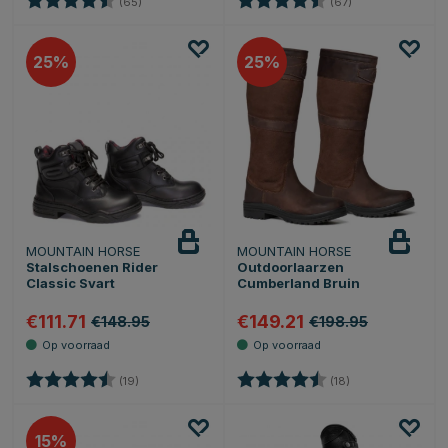
(65)
(67)
25
25
MOUNTAIN HORSE
MOUNTAIN HORSE
Stalschoenen Rider
Outdoorlaarzen
Classic Svart
Cumberland Bruin
€111.71
€149.21
€148.95
€198.95
Beoordeling:
4.5 uit 5 sterren
Beoordeling:
4.7 uit 5 sterren
(19)
(18)
15