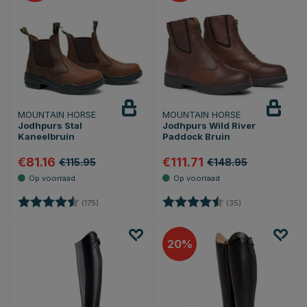
MOUNTAIN HORSE
MOUNTAIN HORSE
Jodhpurs Stal
Jodhpurs Wild River
Kaneelbruin
Paddock Bruin
€81.16
€111.71
€115.95
€148.95
Beoordeling:
4.6 uit 5 sterren
Beoordeling:
4.5 uit 5 sterren
(175)
(35)
20