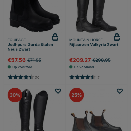
EQUIPAGE
MOUNTAIN HORSE
Jodhpurs Garda Stalen
Rijlaarzen Valkyria Zwart
Neus Zwart
€57.56
€209.27
€71.95
€298.95
Beoordeling:
4.7 uit 5 sterren
Beoordeling:
4.4 uit 5 sterren
(10)
(7)
30
25