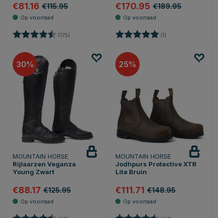
€81.16
€170.95
€115.95
€189.95
Beoordeling:
4.6 uit 5 sterren
Beoordeling:
5.0 uit 5 sterren
(175)
(1)
30
25
MOUNTAIN HORSE
MOUNTAIN HORSE
Rijlaarzen Veganza
Jodhpurs Protective XTR
Young Zwart
Lite Bruin
€88.17
€111.71
€125.95
€148.95
Beoordeling:
4.5 uit 5 sterren
Beoordeling:
4.7 uit 5 sterren