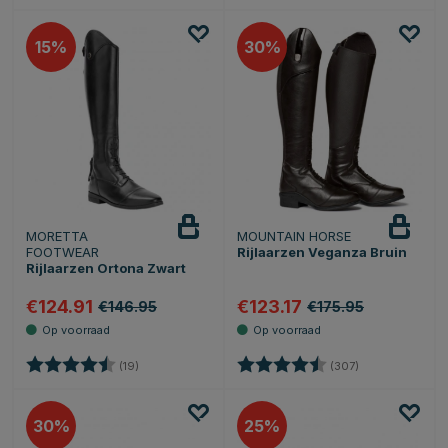
15
30
MORETTA
MOUNTAIN HORSE
FOOTWEAR
Rijlaarzen Veganza Bruin
Rijlaarzen Ortona Zwart
€124.91
€123.17
€146.95
€175.95
Beoordeling:
4.3 uit 5 sterren
Beoordeling:
4.4 uit 5 sterre
(19)
(307)
30
25