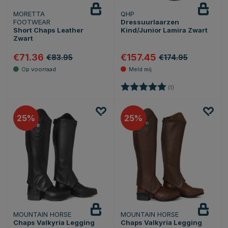
MORETTA
QHP
Houd
in de gaten
FOOTWEAR
Dressuurlaarzen
Short Chaps Leather
Kind/Junior Lamira Zwart
Zwart
€71.36
€157.45
€83.95
€174.95
Beoordeling:
5.0 uit 5 sterren
(1)
25
25
MOUNTAIN HORSE
MOUNTAIN HORSE
Chaps Valkyria Legging
Chaps Valkyria Legging