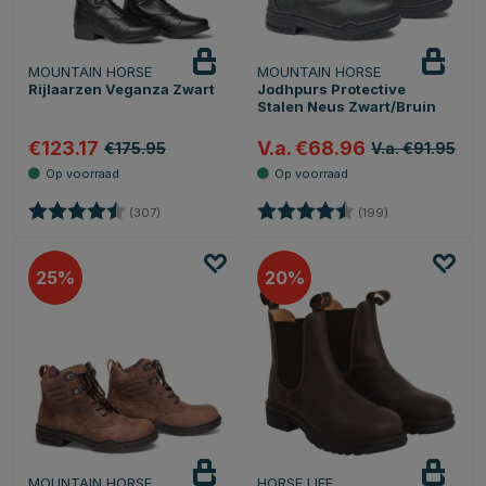
MOUNTAIN HORSE
MOUNTAIN HORSE
Rijlaarzen Veganza Zwart
Jodhpurs Protective
Stalen Neus Zwart/Bruin
€123.17
V.a. €68.96
€175.95
V.a. €91.95
Beoordeling:
4.4 uit 5 sterren
Beoordeling:
4.6 uit 5 sterre
(307)
(199)
25
20
MOUNTAIN HORSE
HORSE LIFE