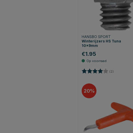
HANSBO SPORT
Winterijzers HS Tuna
10x9mm
€1.95
Beoordeling:
4.0 uit 5 st
(2)
20