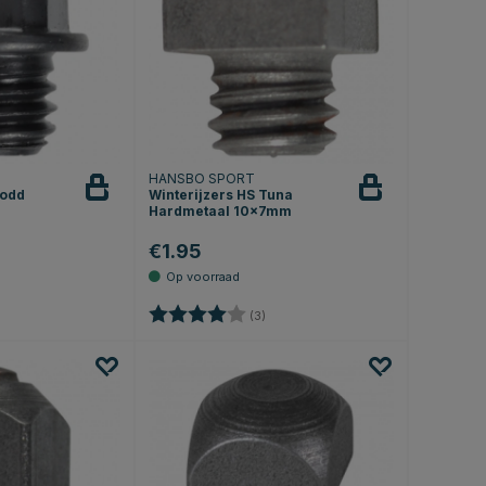
HANSBO SPORT
rodd
Winterijzers HS Tuna
Hardmetaal 10x7mm
€1.95
0 uit 5 sterren
Beoordeling:
4.0 uit 5 sterren
(3)