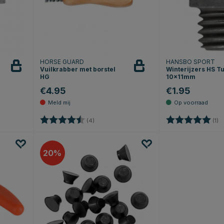
HORSE GUARD
HANSBO SPORT
Vuilkrabber met borstel
Winterijzers HS T
Houd in
HG
10x11mm
de gaten
€4.95
€1.95
erren
Beoordeling:
4.3 uit 5 sterren
Beoordeling:
5.
(4)
(1)
20