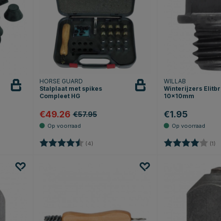
HORSE GUARD
WILLAB
Stalplaat met spikes
Winterijzers Elitb
Compleet HG
10x10mm
€49.26
€1.95
€57.95
erren
Beoordeling:
4.3 uit 5 sterren
Beoordeling:
4.
(4)
(1)