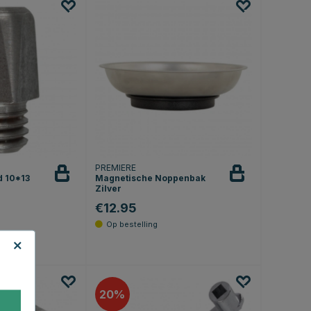
PREMIERE
 10*13
Magnetische Noppenbak
Zilver
€12.95
20