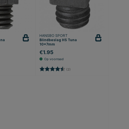
HANSBO SPORT
una
Blindbeslag HS Tuna
10x7mm
€1.95
0 uit 5 sterren
Beoordeling:
4.5 uit 5 sterren
(2)