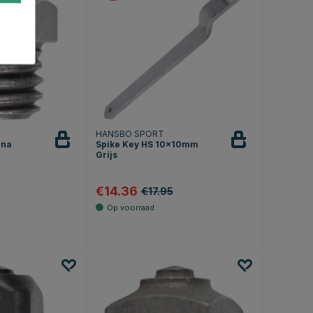
HANSBO SPORT
una
Spike Key HS 10x10mm
Grijs
€14.36
€17.95
.0 uit 5 sterren