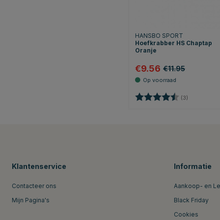
HANSBO SPORT
Hoefkrabber HS Chaptap
Oranje
€9.56
€11.95
Beoordeling:
4.7 uit 5 st
(3)
Klantenservice
Informatie
Contacteer ons
Aankoop- en L
Mijn Pagina's
Black Friday
Cookies