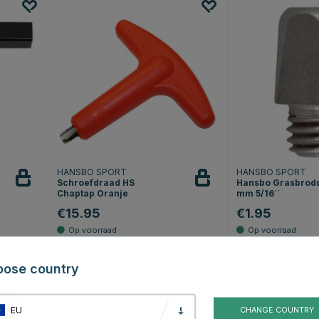
HANSBO SPORT
HANSBO SPORT
Schroefdraad HS
Hansbo Grasbrodd
Chaptap Oranje
mm 5/16´´
€15.95
€1.95
erren
Beoordeling:
5.0 uit 5 sterren
(2)
oose country
20
EU
CHANGE COUNTRY