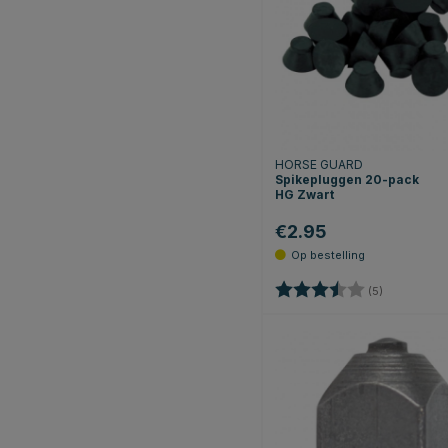
HORSE GUARD
Spikepluggen 20-pack
HG Zwart
€2.95
Beoordeling:
3.8 uit 5 st
(5)