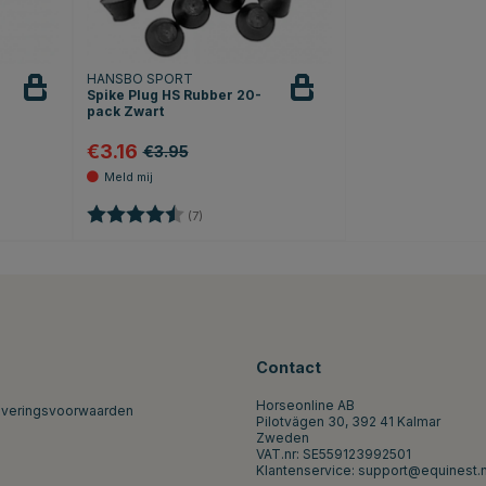
HANSBO SPORT
Spike Plug HS Rubber 20-
Houd in
pack Zwart
de gaten
€3.16
€3.95
erren
Beoordeling:
4.1 uit 5 sterren
(7)
Contact
Horseonline AB
everingsvoorwaarden
Pilotvägen 30, 392 41 Kalmar
Zweden
VAT.nr: SE559123992501
Klantenservice:
support@equinest.n