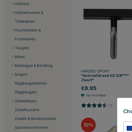
Halsters
Halstertouwen &
Trailerlijnen
Hoofdstellen &
Frontriemen
Teugels
Bitten
Martingaal & Borsttuig
HANSBO SPORT
Singels
"Schroefdraad HS 3/8""""
Zwart"
Stijgbeugelriemen
€8.95
Stijgbeugels
Zadeldekjes
Beoordeling:
4.9 uit 5 st
(7)
Zadelkussens
Ch
Zadels & Barebackpads
10
Spoorbeschermers