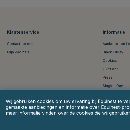
Klantenservice
Informatie
Contacteer ons
Aankoop- en L
Mijn Pagina's
Black Friday
Cookies
Over ons
Press
Singles Day
Wij gebruiken cookies om uw ervaring bij Equinest te ve
gemaakte aanbiedingen en informatie over Equinest-prod
meer informatie vinden over de cookies die wij gebruike