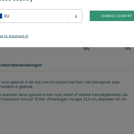
EU
CHANGE COUNTRY
e to equinest.nl
10L
17L
roductbeoordelingen
oor gebruik in de stal, tuin of rondom het huis. Het stevige en zeer
ortabel in gebruik.
s wanneer deze gevuld is met voer, water of andere benodigdheden. De
Duitsland. Inhoud: 15 liter. Afmetingen: hoogte 22,5 cm, diameter 40 cm.