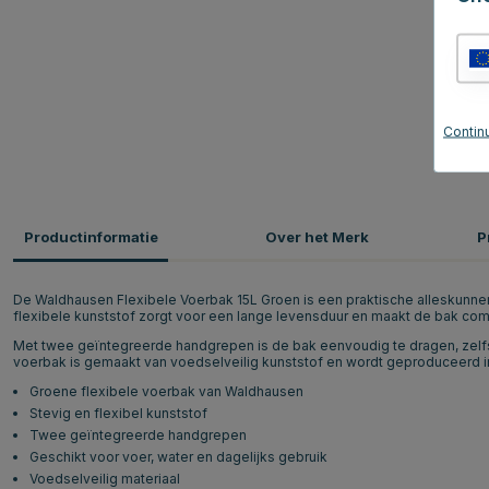
Continu
Productinformatie
Over het Merk
P
De Waldhausen Flexibele Voerbak 15L Groen is een praktische alleskunner v
flexibele kunststof zorgt voor een lange levensduur en maakt de bak comf
Met twee geïntegreerde handgrepen is de bak eenvoudig te dragen, zelf
voerbak is gemaakt van voedselveilig kunststof en wordt geproduceerd in 
Groene flexibele voerbak van Waldhausen
Stevig en flexibel kunststof
Twee geïntegreerde handgrepen
Geschikt voor voer, water en dagelijks gebruik
Voedselveilig materiaal