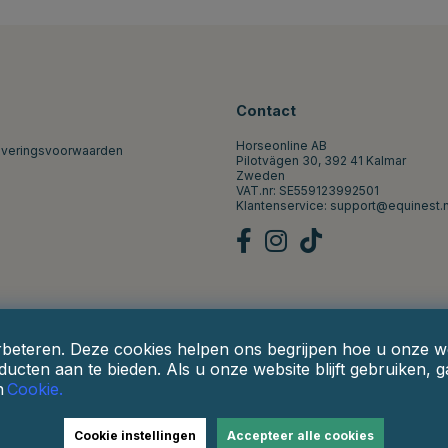
Contact
Horseonline AB
everingsvoorwaarden
Pilotvägen 30, 392 41 Kalmar
Zweden
VAT.nr: SE559123992501
Klantenservice:
support@equinest.n
rbeteren. Deze cookies helpen ons begrijpen hoe u onze web
ucten aan te bieden. Als u onze website blijft gebruiken, 
n
Cookie.
Cookie instellingen
Accepteer alle cookies