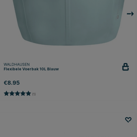
WALDHAUSEN
Flexibele Voerbak 10L Blauw
€8.95
Beoordeling:
5.0 uit 5 sterren
(1)