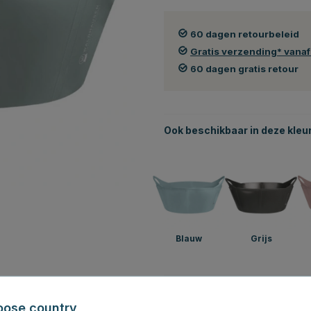
60 dagen retourbeleid
Gratis verzending* vana
60 dagen gratis retour
Ook beschikbaar in deze kleu
Blauw
Grijs
Bekijk ook
oose country