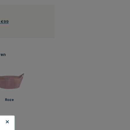
f €99
ren
Roze