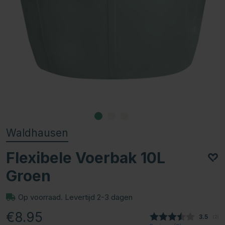
Waldhausen
Flexibele Voerbak 10L
Groen
Op voorraad. Levertijd 2-3 dagen
€8.95
Gemidde
3.5
(
aan
2
)