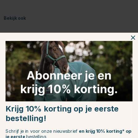
Bekijk ook
15L
17L
28L
Choose country
Productinformatie
Krijg 10% korting op je eerste
Over het Merk
bestelling!
EU
Productbeoordelingen
Schrijf je in voor onze nieuwsbrief
en krijg 10% korting* op
CHANGE COUNTRY
je eerste
bestelling.