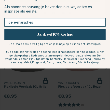
Als abonnee ontvang je bovendien nieuws, acties en
inspiratie als eerste.
Continue to equinest.nl
Je e-mailadres
Dit vind je misschien ook leuk
Ja, ik wil 10% korting
Je e-mailadres is veilig bij ons en je kunt je op elk moment uitschrijven.
*De code kan niet worden gecombineerd met andere kortingscodes, is niet
geldig op afgeprijsde producten en geldt niet voor verzendkosten. De
volgende merken zijn uitgesloten: Kentucky Horsewear, Grooming Deluxe by
Kentucky, Velari, Kingsland, Dyon, Uvex, Birth Alarm, Ariat & Freejump.
WALDHAUSEN
WALDHAUSEN
Flexibele Voerbak 10L Grijs
Flexibele Voerbak 10L Roze
€8.95
€8.95
Beoordeling:
5.0 uit 5 sterren
(1)