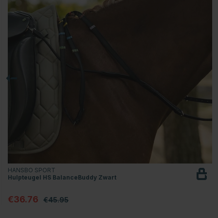
HANSBO SPORT
Hulpteugel HS BalanceBuddy Zwart
€36.76
€45.95