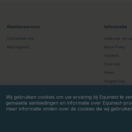
Klantenservice
Informatie
Contacteer ons
Aankoop- en L
Mijn Pagina's
Black Friday
Cookies
Over ons
Press
Singles Day
Wij gebruiken cookies om uw ervaring bij Equinest te ve
gemaakte aanbiedingen en informatie over Equinest-prod
meer informatie vinden over de cookies die wij gebruike