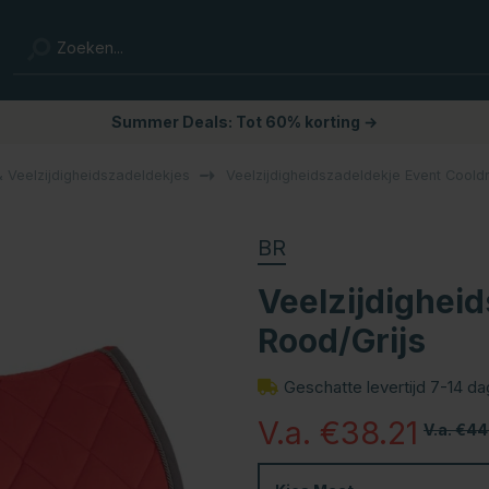
Summer Deals: Tot 60% korting →
 Veelzijdigheidszadeldekjes
Veelzijdigheidszadeldekje Event Coold
BR
Veelzijdighei
Rood/Grijs
Geschatte levertijd 7-14 d
V.a. €38.21
V.a. €44