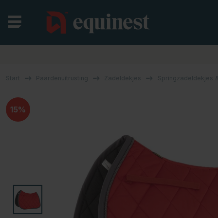
Start
Paardenuitrusting
Zadeldekjes
Springzadeldekjes &
15%