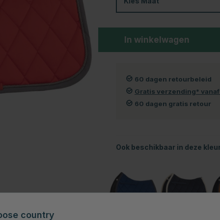
Kies
Maat
In winkelwagen
60 dagen retourbeleid
Gratis verzending* vana
60 dagen gratis retour
Ook beschikbaar in deze kleu
oose country