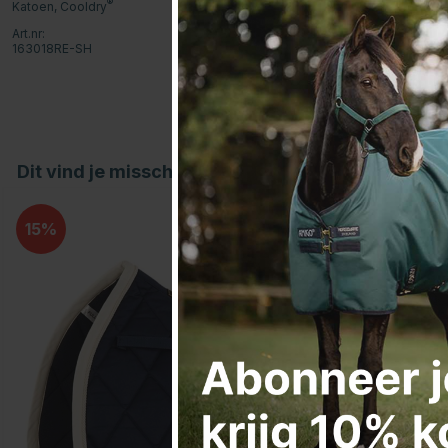
®
Katoen, Cooldry
Art.nr:
163018RE-SH
Dit vind je misschien ook leuk
15