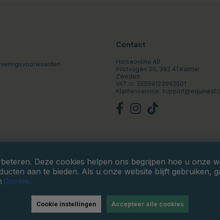
Contact
Horseonline AB
everingsvoorwaarden
Pilotvägen 30, 392 41 Kalmar
Zweden
VAT.nr: SE559123992501
Klantenservice:
support@equinest.n
rbeteren. Deze cookies helpen ons begrijpen hoe u onze web
ucten aan te bieden. Als u onze website blijft gebruiken, 
n
Cookie.
Cookie instellingen
Accepteer alle cookies