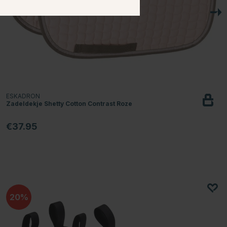
ESKADRON
Zadeldekje Shetty Cotton Contrast Roze
€37.95
20