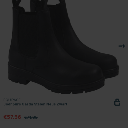
EQUIPAGE
Jodhpurs Garda Stalen Neus Zwart
€57.56
€71.95