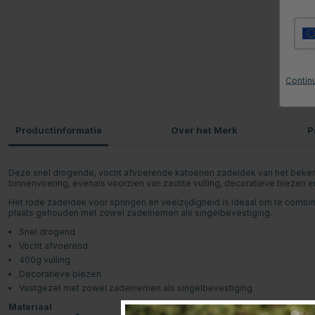
Continu
Productinformatie
Over het Merk
P
Deze snel drogende, vocht afvoerende katoenen zadeldek van het beke
binnenvoering, evenals voorzien van zachte vulling, decoratieve biezen e
Het rode zadeldek voor springen en veelzijdigheid is ideaal om te combiner
plaats gehouden met zowel zadelriemen als singelbevestiging.
Snel drogend
Vocht afvoerend
400g vulling
Decoratieve biezen
Vastgezet met zowel zadelriemen als singelbevestiging
Materiaal