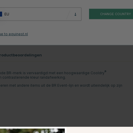
EU
CHANGE COUNTRY
e to equinest.nl
roductbeoordelingen
®
nde BR-merk is vervaardigd met een hoogwaardige Cooldry
n contrasterende kleur randafwerking.
en met andere items uit de BR Event-lijn en wordt uiteindelijk op zijn