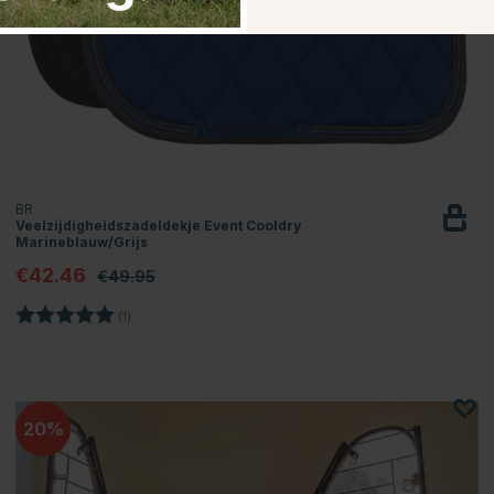
BR
Veelzijdigheidszadeldekje Event Cooldry
Marineblauw/Grijs
€42.46
€49.95
Beoordeling:
5.0 uit 5 sterren
(1)
20