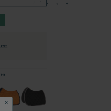
-
+
f €99
ren