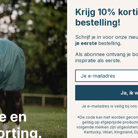
Krijg 10% kort
bestelling!
Schrijf je in voor onze ni
je eerste
bestelling.
Als abonnee ontvang je bo
inspiratie als eerste.
15
Je e-mailadres
Ja, ik 
Je e-mailadres is veilig bij ons
*De code kan niet worden gecomb
geldig op afgeprijsde product
volgende merken zijn uitgeslote
Kentucky, Velari, Kingsland, D