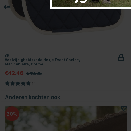
BR
Veelzijdigheidszadeldekje Event Cooldry
Marineblauw/Cremé
€42.46
€49.95
Beoordeling:
5.0 uit 5 sterren
(1)
Anderen kochten ook
20