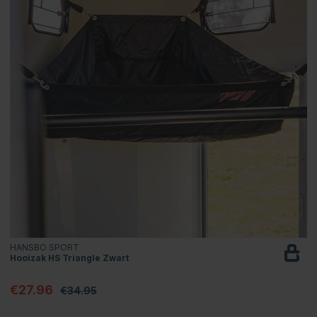
HANSBO SPORT
Hooizak HS Triangle Zwart
€27.96
€34.95