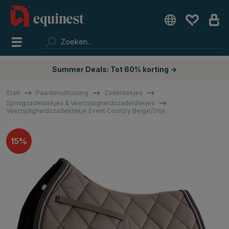
Summer Deals: Tot 60% korting →
Start
Paardenuitrusting
Zadeldekjes
Springzadeldekjes & Veelzijdigheidszadeldekjes
Veelzijdigheidszadeldekje Event Cooldry Beige/Grijs
15%