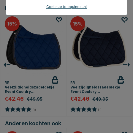
Continue to equinest.nl
Dit vind je misschien ook leuk
15
15
BR
BR
Veelzijdigheidszadeldekje
Veelzijdigheidszadeldekje
Event Cooldry
Event Cooldry
Marineblauw/Grijs
Marineblauw/Cremé
€42.46
€42.46
€49.95
€49.95
Beoordeling:
5.0 uit 5 sterren
Beoordeling:
5.0 uit 5 sterren
(1)
(1)
Anderen kochten ook