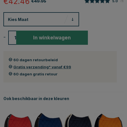
€42.46
€49.95
Gemidde
5.0
(
aan
1
)
Kies
Maat
-
+
In winkelwagen
60 dagen retourbeleid
Gratis verzending* vanaf €99
60 dagen gratis retour
Ook beschikbaar in deze kleuren