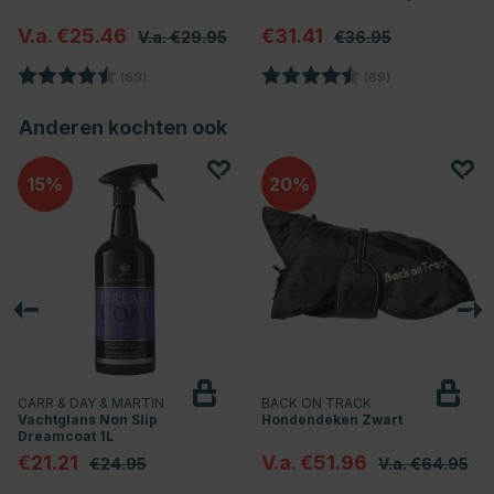
V.a. €25.46
€31.41
V.a. €29.95
€36.95
en
Beoordeling:
4.7 uit 5 sterren
Beoordeling:
4.7 uit 5 sterren
(69)
(69)
Anderen kochten ook
15
20
CARR & DAY & MARTIN
BACK ON TRACK
Vachtglans Non Slip
Hondendeken Zwart
Dreamcoat 1L
€21.21
V.a. €51.96
€24.95
V.a. €64.95