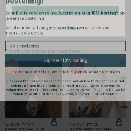
Over het Merk
Schrijf je in voor onze nieuwsbrief
en krijg 10% korting* op
CHANGE COUNTRY
je eerste
bestelling.
Productbeoordelingen
Als abonnee ontvang je bovendien nieuws, acties en
inspiratie als eerste.
Continue to equinest.nl
Je e-mailadres
Dit vind je misschien ook leuk
Ja, ik wil 10% korting
Je e-mailadres is veilig bij ons en je kunt je op elk moment uitschrijven.
15
15
*De code kan niet worden gecombineerd met andere kortingscodes, is niet
geldig op afgeprijsde producten en geldt niet voor verzendkosten. De
volgende merken zijn uitgesloten: Kentucky Horsewear, Grooming Deluxe by
Kentucky, Velari, Kingsland, Dyon, Uvex, Birth Alarm, Ariat & Freejump.
BACK ON TRACK
BACK ON TRACK
Halster Werano Bruin
Halster Werano Oranje