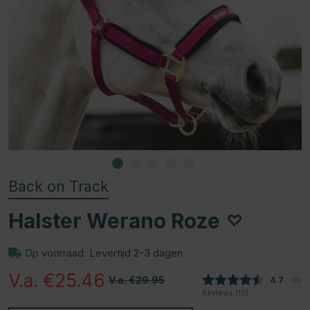
Back on Track
Halster Werano Roze
Op voorraad. Levertijd 2-3 dagen
V.a. €25.46
V.a. €29.95
Gemiddel
4.7
(
aant
69
)
Reviews (
15
)