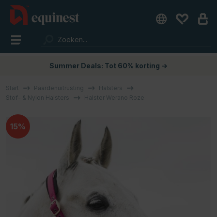
Summer Deals: Tot 60% korting →
Start
Paardenuitrusting
Halsters
Stof- & Nylon Halsters
Halster Werano Roze
15%