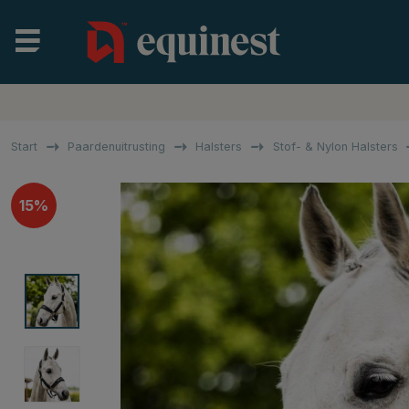
Start
Paardenuitrusting
Halsters
Stof- & Nylon Halsters
15%