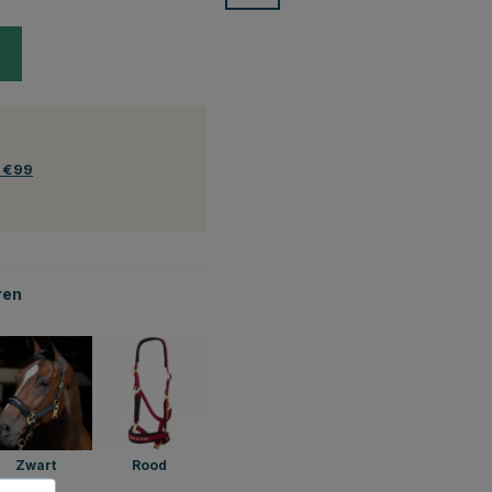
f €99
ren
Zwart
Rood