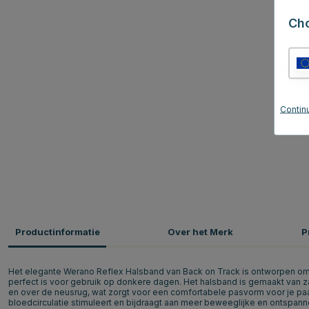
Ch
Continu
Productinformatie
Over het Merk
P
Het elegante Werano Reflex Halsband van Back on Track is ontworpen om d
perfect is voor gebruik op donkere dagen. Het halsband is gemaakt van 
en over de neusrug, wat zorgt voor een comfortabele pasvorm voor je paa
bloedcirculatie stimuleert en bijdraagt aan meer beweeglijke en ontspan