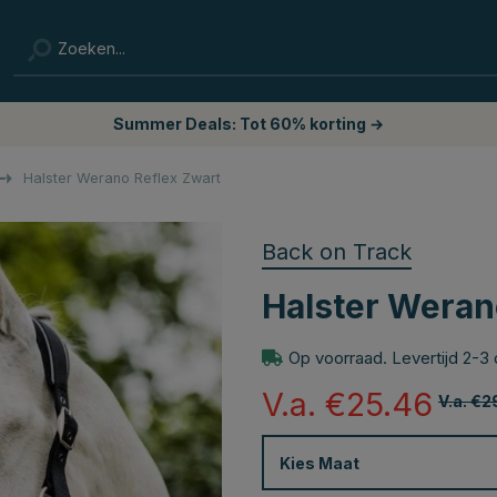
Summer Deals: Tot 60% korting →
Halster Werano Reflex Zwart
Back on Track
Halster Weran
Op voorraad. Levertijd 2-3
V.a. €25.46
V.a. €2
Kies
Maat