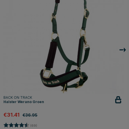
BACK ON TRACK
Halster Werano Groen
€31.41
€36.95
Beoordeling:
4.7 uit 5 sterren
(69)