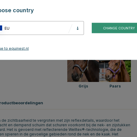
oose country
EU
CHANGE COUNTRY
Bruin
Roze
e to equinest.nl
Grijs
Paars
roductbeoordelingen
e zichtbaarheid te vergroten met zijn reflexdetails, waardoor het
zacht en dempend schuim dat schuren voorkomt bij de nek- en zijstukken
rd. Het is gevoerd met reflecterende Welltex®-technologie, die de
nen spieren in de gevoelige gebieden rond de nek en de kaak. Het