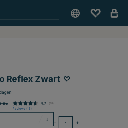
o Reflex Zwart
 dagen
9.95
Gemiddelde beoordeling:
4.7
(
aantal stemmen:
69
)
Reviews (
13
)
-
+