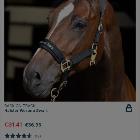
BACK ON TRACK
Halster Werano Zwart
€31.41
€36.95
Beoordeling:
4.7 uit 5 sterren
(69)