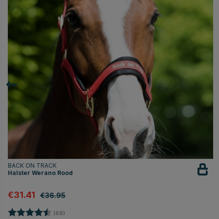
BACK ON TRACK
Halster Werano Rood
€31.41
€36.95
Beoordeling:
4.7 uit 5 sterren
(69)