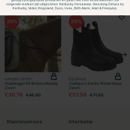
geldig op afgeprijsde producten en geldt niet voor verzendkosten. De
volgende merken zijn uitgesloten: Kentucky Horsewear, Grooming Deluxe by
Anderen kochten ook
Kentucky, Velari, Kingsland, Dyon, Uvex, Birth Alarm, Ariat & Freejump.
20
20
HANSBO SPORT
EQUIPAGE
Hulpteugel HS BalanceBuddy
Jodhpurs Garda Stalen Neus
Zwart
Zwart
€36.76
€57.56
€45.95
€71.95
Klantenservice
Informatie