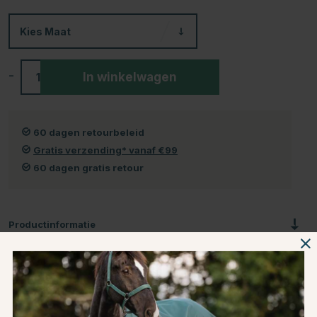
Kies
Maat
-
+
In winkelwagen
60 dagen retourbeleid
Gratis verzending* vanaf €99
60 dagen gratis retour
Productinformatie
Over het Merk
Productbeoordelingen