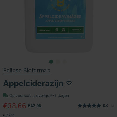
Eclipse Biofarmab
Appelciderazijn
Op voorraad. Levertijd 2-3 dagen
€38.66
€42.95
Gemidde
5.0
(
aan
3
)
€ 7.73/l