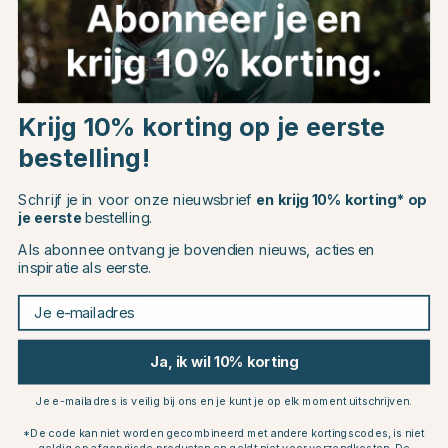
Dit vind je misschien ook leuk
Choose country
Krijg 10% korting op je eerste
30
bestelling!
EU
Schrijf je in voor onze nieuwsbrief
en krijg 10% korting* op
CHANGE COUNTRY
je eerste
bestelling.
Als abonnee ontvang je bovendien nieuws, acties en
inspiratie als eerste.
Continue to equinest.nl
Je e-mailadres
NAF
TRIKEM
Biotics Pro- & Prebiotica
Gut Balance 1000g
Ja, ik wil 10% korting
300g
€34.95
€20.27
€28.95
Je e-mailadres is veilig bij ons en je kunt je op elk moment uitschrijven.
Beoordeling:
4.7 uit 5 sterren
Beoordeling:
4.2 uit 5 sterren
(7)
(21)
*De code kan niet worden gecombineerd met andere kortingscodes, is niet