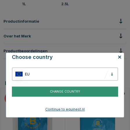
1L
2.5L
Productinformatie
Over het Merk
Productbeoordelingen
Choose country
EU
Dit vind je misschien ook leuk
CHANGE COUNTRY
10
10
Continue to equinest.nl