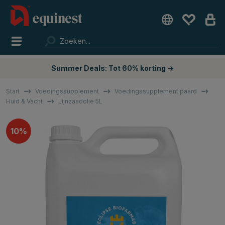
Summer Deals: Tot 60% korting →
Start
Voedingssupplement
Voedingssupplement paard
Huid & Vacht
Lijnzaadolie 5L
10