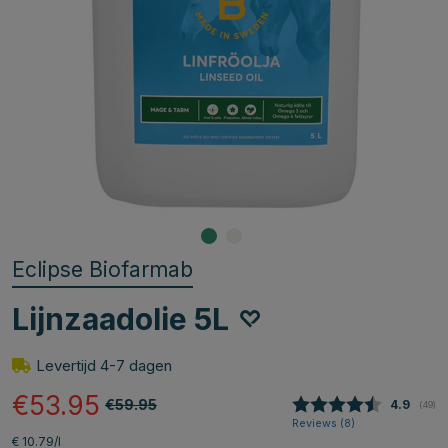
Eclipse Biofarmab
Lijnzaadolie 5L
Levertijd 4-7 dagen
€53.95
€59.95
Gemiddel
4.9
(
aant
49
)
Reviews (
8
)
€ 10.79/l