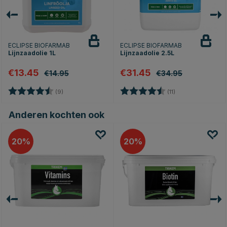
ECLIPSE BIOFARMAB
ECLIPSE BIOFARMAB
Lijnzaadolie 1L
Lijnzaadolie 2.5L
€13.45
€31.45
€14.95
€34.95
Beoordeling:
4.9 uit 5 sterren
Beoordeling:
4.9 uit 5 sterren
(9)
(11)
Anderen kochten ook
20
20