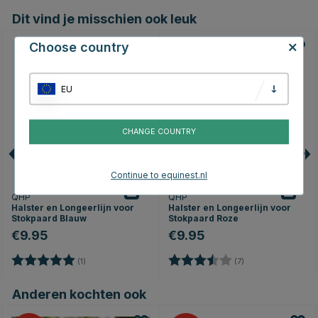
Dit vind je misschien ook leuk
Choose country
EU
CHANGE COUNTRY
Continue to equinest.nl
QHP
QHP
Halster en Longeerlijn voor
Halster en Longeerlijn voor
Stokpaard Blauw
Stokpaard Roze
€9.95
€9.95
Beoordeling:
5.0 uit 5 sterren
Beoordeling:
3.9 uit 5 sterren
(1)
(7)
Anderen kochten ook