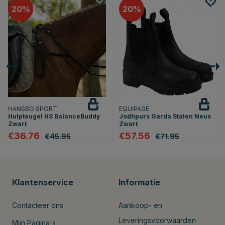
20
20
HANSBO SPORT
EQUIPAGE
Hulpteugel HS BalanceBuddy
Jodhpurs Garda Stalen Neus
Zwart
Zwart
€36.76
€57.56
€45.95
€71.95
Klantenservice
Informatie
Contacteer ons
Aankoop- en
Leveringsvoorwaarden
Mijn Pagina's