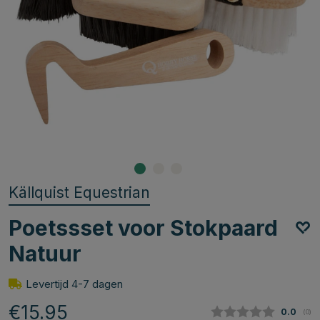
Källquist Equestrian
Poetssset voor Stokpaard
Natuur
Levertijd 4-7 dagen
€15.95
Gemidde
0.0
(
aan
0
)