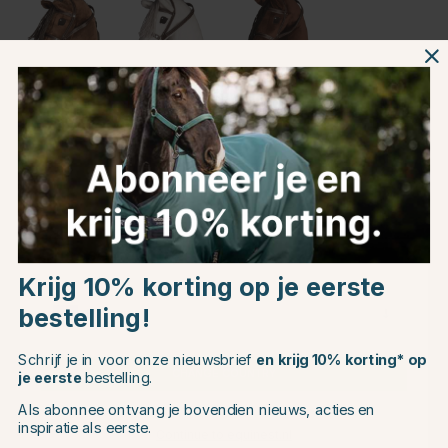
Bruin
Wit
Bruin
Productinformatie
Over het Merk
Choose country
Productbeoordelingen
Krijg 10% korting op je eerste
bestelling!
EU
Schrijf je in voor onze nieuwsbrief
en krijg 10% korting* op
CHANGE COUNTRY
je eerste
bestelling.
Dit vind je misschien ook leuk
Als abonnee ontvang je bovendien nieuws, acties en
inspiratie als eerste.
Continue to equinest.nl