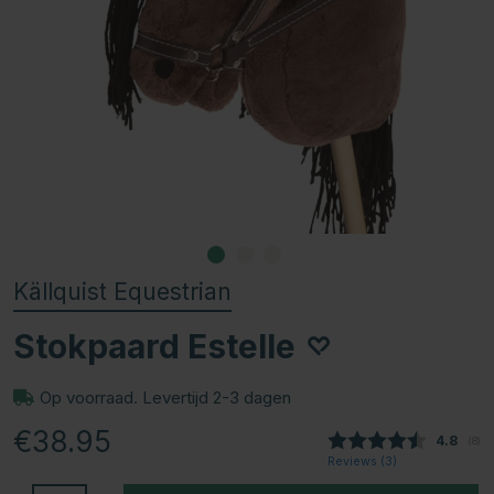
Källquist Equestrian
Stokpaard Estelle
Op voorraad. Levertijd 2-3 dagen
€38.95
Gemidde
4.8
(
aan
8
)
Reviews (
3
)