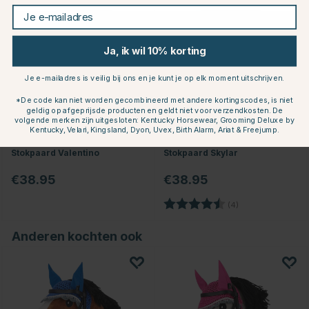
Je e-mailadres
Ja, ik wil 10% korting
Je e-mailadres is veilig bij ons en je kunt je op elk moment uitschrijven.
*De code kan niet worden gecombineerd met andere kortingscodes, is niet
geldig op afgeprijsde producten en geldt niet voor verzendkosten. De
volgende merken zijn uitgesloten: Kentucky Horsewear, Grooming Deluxe by
Kentucky, Velari, Kingsland, Dyon, Uvex, Birth Alarm, Ariat & Freejump.
KÄLLQUIST
KÄLLQUIST
EQUESTRIAN
EQUESTRIAN
Stokpaard Valentino
Stokpaard Skylar
€38.95
€38.95
Beoordeling:
4.8 uit 5 sterren
(4)
Anderen kochten ook