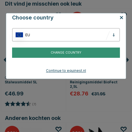
Dit vind je misschien ook leuk
Choose country
10
EU
CHANGE COUNTRY
Continue to equinest.nl
QLOSS
ECLIPSE BIOFARMAB
Stalwasmiddel 5L
Reinigingsmiddel BioFect
2,5L
€46.99
€28.76
€31.95
Beoordeling:
4.9 uit 5 sterren
(7)
Anderen kochten ook