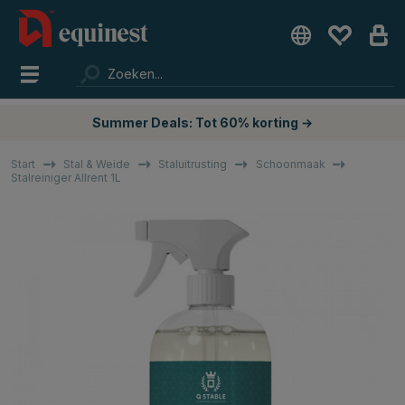
Summer Deals: Tot 60% korting →
Start
Stal & Weide
Staluitrusting
Schoonmaak
Stalreiniger Allrent 1L