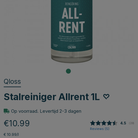
Qloss
Stalreiniger Allrent 1L
Op voorraad. Levertijd 2-3 dagen
€10.99
Gemiddel
4.5
(
aant
28
)
Reviews (
5
)
€ 10.99/l