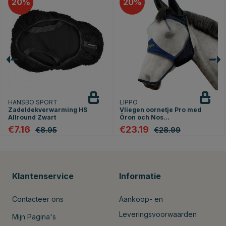
20
20
HANSBO SPORT
LIPPO
Zadeldekverwarming HS
Vliegen oornetje Pro med
Allround Zwart
Öron och Nos
Wit/Marineblauw
€7.16
€23.19
€8.95
€28.99
Klantenservice
Informatie
Contacteer ons
Aankoop- en
Leveringsvoorwaarden
Mijn Pagina's