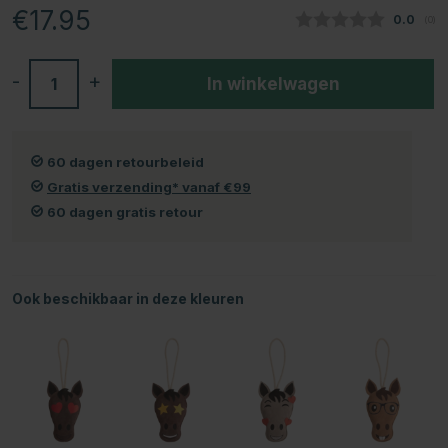
€17.95
Gemidde
0.0
(
aan
0
)
-
+
In winkelwagen
60 dagen retourbeleid
Gratis verzending* vanaf €99
60 dagen gratis retour
Ook beschikbaar in deze kleuren