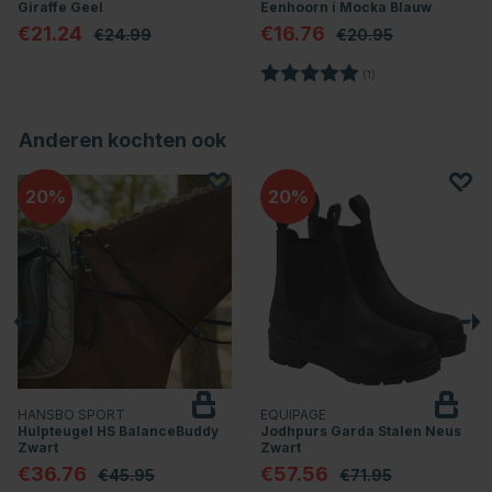
Giraffe Geel
Eenhoorn i Mocka Blauw
€21.24
€16.76
€24.99
€20.95
Beoordeling:
5.0 uit 5 sterren
(1)
Anderen kochten ook
20
20
HANSBO SPORT
EQUIPAGE
Hulpteugel HS BalanceBuddy
Jodhpurs Garda Stalen Neus
Zwart
Zwart
€36.76
€57.56
€45.95
€71.95