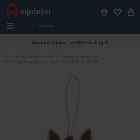
Summer Deals: Tot 60% korting →
Start
Stal & Weide
Paardenspeelgoed
Paardenspeelgoed Equimojis The Goofy One Bruin