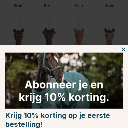
Bruin
Bruin
Grijs
Bruin
Bruin
Bruin
Oranje
Grijs
Bruin
Oranje
Bruin
Choose country
Krijg 10% korting op je eerste
Productinformatie
bestelling!
EU