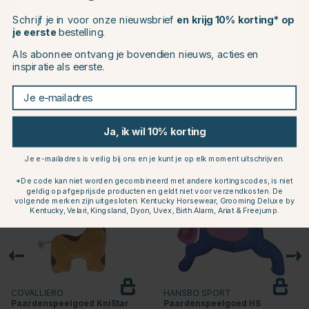
Over het Merk
Schrijf je in voor onze nieuwsbrief
en krijg 10% korting* op
CHANGE COUNTRY
je eerste
bestelling.
Productbeoordelingen
Als abonnee ontvang je bovendien nieuws, acties en
inspiratie als eerste.
Continue to equinest.nl
Je e-mailadres
Dit vind je misschien ook leuk
Ja, ik wil 10% korting
15
20
Je e-mailadres is veilig bij ons en je kunt je op elk moment uitschrijven.
*De code kan niet worden gecombineerd met andere kortingscodes, is niet
geldig op afgeprijsde producten en geldt niet voor verzendkosten. De
volgende merken zijn uitgesloten: Kentucky Horsewear, Grooming Deluxe by
Kentucky, Velari, Kingsland, Dyon, Uvex, Birth Alarm, Ariat & Freejump.
COVALLIERO
HANSBO SPORT
Paardenspeelgoed KniStar
Paardenspeelgoed HS