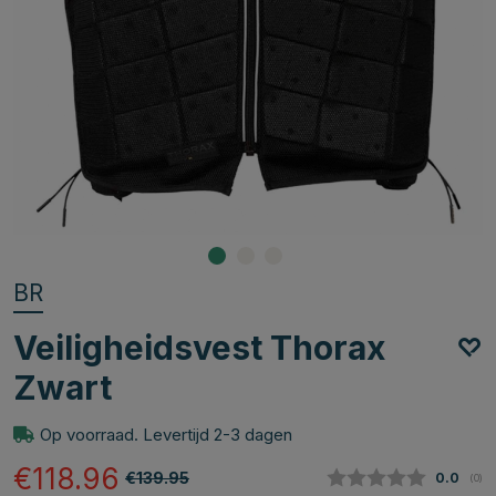
BR
Veiligheidsvest Thorax
Zwart
Op voorraad. Levertijd 2-3 dagen
€118.96
€139.95
Gemidde
0.0
(
aan
0
)