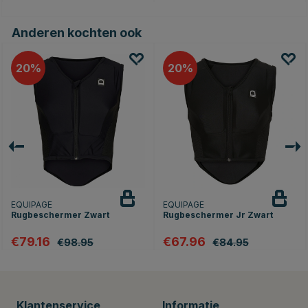
geldig op afgeprijsde producten en geldt niet voor verzendkosten. De
volgende merken zijn uitgesloten: Kentucky Horsewear, Grooming Deluxe by
Kentucky, Velari, Kingsland, Dyon, Uvex, Birth Alarm, Ariat & Freejump.
Anderen kochten ook
20
20
EQUIPAGE
EQUIPAGE
Rugbeschermer Zwart
Rugbeschermer Jr Zwart
€79.16
€67.96
€98.95
€84.95
Klantenservice
Informatie