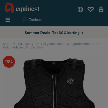
Summer Deals: Tot 60% korting →
Start
Rijuitrusting
Veiligheidsvesten & Rugbeschermers
Veiligheidsvest Thorax Zwart
15%