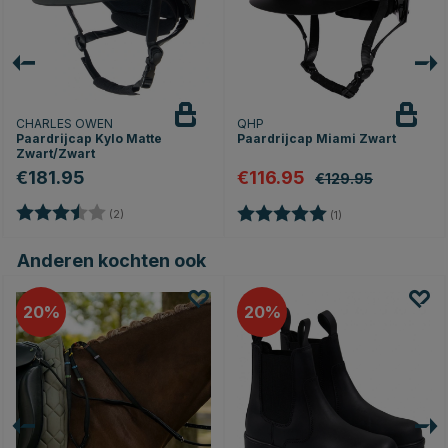
CHARLES OWEN
QHP
Paardrijcap Kylo Matte
Paardrijcap Miami Zwart
Zwart/Zwart
€181.95
€116.95
€129.95
Beoordeling:
3.5 uit 5 sterren
Beoordeling:
5.0 uit 5 sterren
(2)
(1)
Anderen kochten ook
20
20