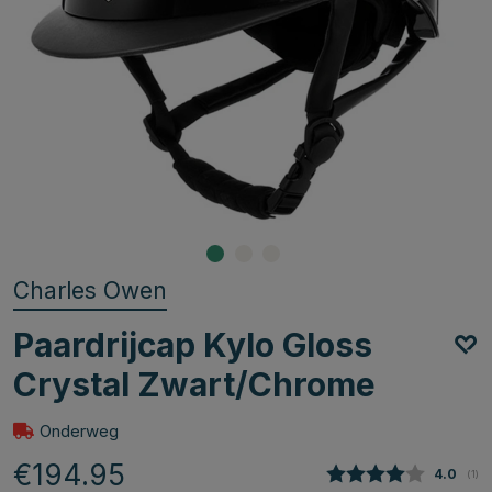
Charles Owen
Paardrijcap Kylo Gloss
Crystal Zwart/Chrome
Onderweg
€194.95
Gemidde
4.0
(
aan
1
)