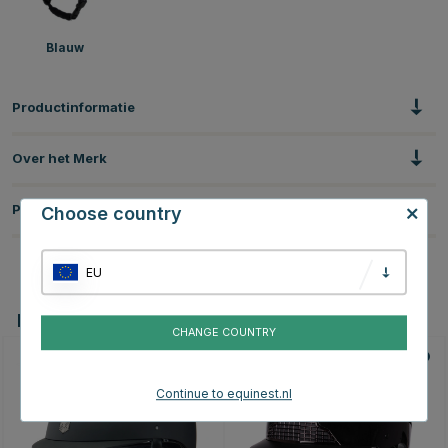
Blauw
Productinformatie
Over het Merk
Productbeoordelingen
Choose country
EU
Dit vind je misschien ook leuk
CHANGE COUNTRY
10
Continue to equinest.nl