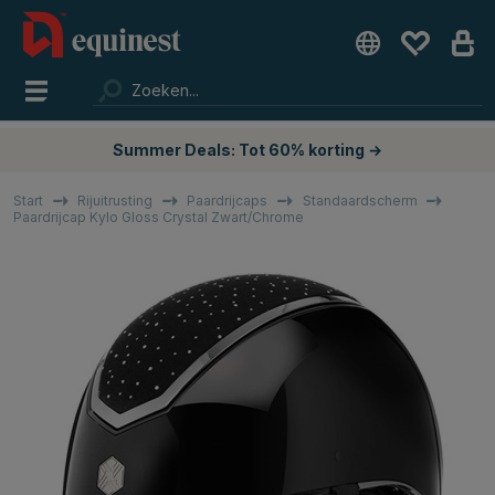
Summer Deals: Tot 60% korting →
Start
Rijuitrusting
Paardrijcaps
Standaardscherm
Paardrijcap Kylo Gloss Crystal Zwart/Chrome