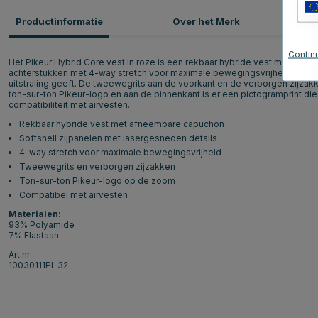
Productinformatie
Over het Merk
P
Continu
Het Pikeur Hybrid Core vest in roze is een rekbaar hybride vest met een 
achterstukken met 4-way stretch voor maximale bewegingsvrijheid. Lase
uitstraling geeft. De tweewegrits aan de voorkant en de verborgen zijzakk
ton-sur-ton Pikeur-logo en aan de binnenkant is er een pictogramprint die
compatibiliteit met airvesten.
Rekbaar hybride vest met afneembare capuchon
Softshell zijpanelen met lasergesneden details
4-way stretch voor maximale bewegingsvrijheid
Tweewegrits en verborgen zijzakken
Ton-sur-ton Pikeur-logo op de zoom
Compatibel met airvesten
Materialen:
93% Polyamide
7% Elastaan
Art.nr:
10030111PI-32