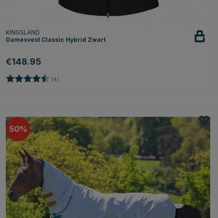
KINGSLAND
Damesvest Classic Hybrid Zwart
€148.95
Beoordeling:
4.8 uit 5 sterren
(4)
50