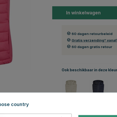
In winkelwagen
60 dagen retourbeleid
Gratis verzending* vana
60 dagen gratis retour
Ook beschikbaar in deze kleu
oose country
Beige
Blauw