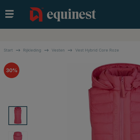
Start
Rijkleding
Vesten
Vest Hybrid Core Roze
30%