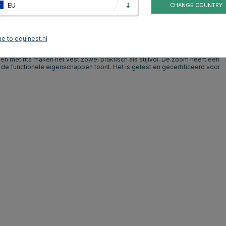
EU
CHANGE COUNTRY
roductbeoordelingen
e to equinest.nl
afneembare capuchon. Het heeft softshell zijpanelen en voor- en
rgesneden details sieren de zijpanelen en capuchon, wat een moderne
en met rits maken het vest zowel praktisch als stijlvol. De zoom heeft een
 de functionele eigenschappen toont. Het is getest en gecertificeerd voor