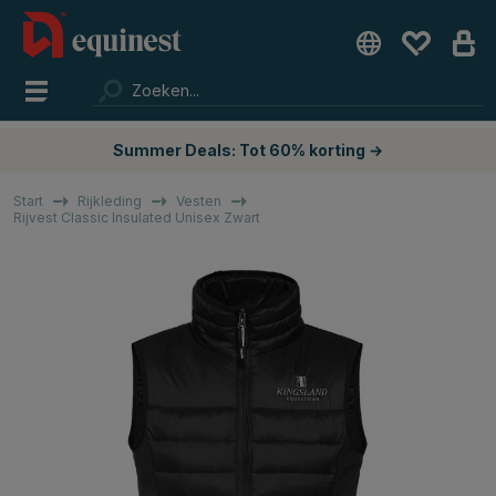
Summer Deals: Tot 60% korting →
Start
Rijkleding
Vesten
Rijvest Classic Insulated Unisex Zwart