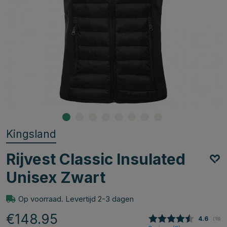
Kingsland
Rijvest Classic Insulated
Unisex Zwart
Op voorraad. Levertijd 2-3 dagen
€148.95
Gemidde
4.6
(
aant
18
)