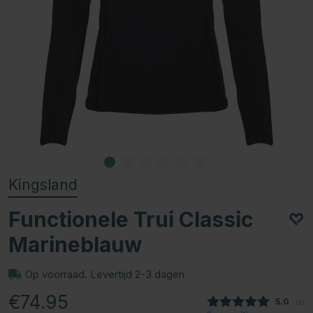
Kingsland
Functionele Trui Classic
Marineblauw
Op voorraad. Levertijd 2-3 dagen
€74.95
Gemidde
5.0
(
aan
2
)