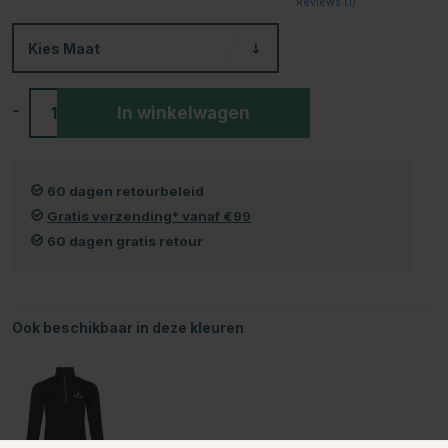
Reviews (
1
)
Kies
Maat
-
+
In winkelwagen
60 dagen retourbeleid
Gratis verzending* vanaf €99
60 dagen gratis retour
Ook beschikbaar in deze kleuren