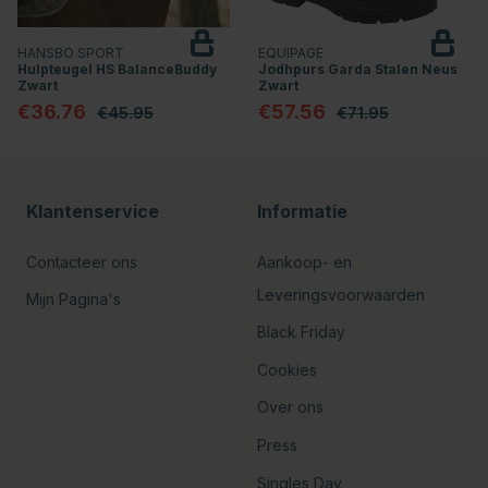
HANSBO SPORT
EQUIPAGE
Hulpteugel HS BalanceBuddy
Jodhpurs Garda Stalen Neus
Zwart
Zwart
€36.76
€57.56
€45.95
€71.95
Klantenservice
Informatie
Contacteer ons
Aankoop- en
Leveringsvoorwaarden
Mijn Pagina's
Black Friday
Cookies
Over ons
Press
Singles Day