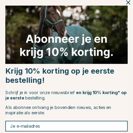
Productinformatie
Over het Merk
Productbeoordelingen
Choose country
Krijg 10% korting op je eerste
bestelling!
EU
Dit vind je misschien ook leuk
Schrijf je in voor onze nieuwsbrief
en krijg 10% korting* op
CHANGE COUNTRY
je eerste
bestelling.
40
Als abonnee ontvang je bovendien nieuws, acties en
inspiratie als eerste.
Continue to equinest.nl
Je e-mailadres