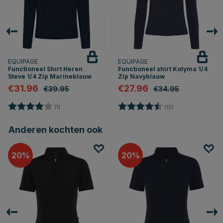
EQUIPAGE
EQUIPAGE
Functioneel Shirt Heren
Functioneel shirt Kolyma 1/4
Steve 1/4 Zip Marineblauw
Zip Navyblauw
€31.96
€27.96
€39.95
€34.95
Beoordeling:
4.0 uit 5 sterren
Beoordeling:
4.7 uit 5 sterren
(1)
(15)
Anderen kochten ook
20
20