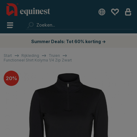
Summer Deals: Tot 60% korting →
Start
Rijkleding
Truien
Functioneel Shirt Kolyma 1/4 Zip Zwart
20%