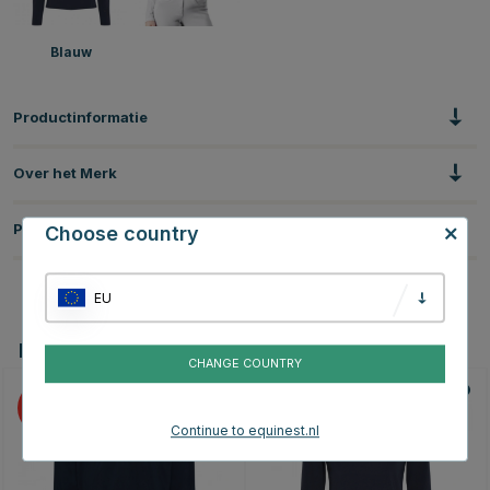
Blauw
Productinformatie
Over het Merk
Productbeoordelingen
Choose country
EU
Dit vind je misschien ook leuk
CHANGE COUNTRY
20
20
Continue to equinest.nl