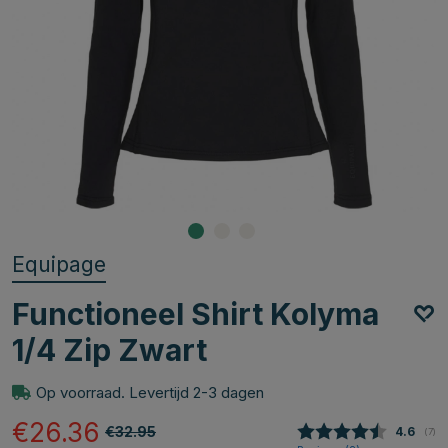
Equipage
Functioneel Shirt Kolyma
1/4 Zip Zwart
Op voorraad. Levertijd 2-3 dagen
€26.36
€32.95
Gemidde
4.6
(
aan
7
)