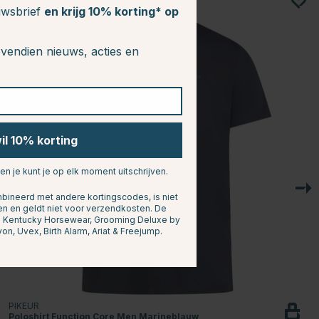
euwsbrief
en krijg 10% korting* op
vendien nieuws, acties en
wil 10% korting
 en je kunt je op elk moment uitschrijven.
ineerd met andere kortingscodes, is niet
en en geldt niet voor verzendkosten. De
n: Kentucky Horsewear, Grooming Deluxe by
yon, Uvex, Birth Alarm, Ariat & Freejump.
PIKEUR
Poloshirt Function Core Men Marineblauw