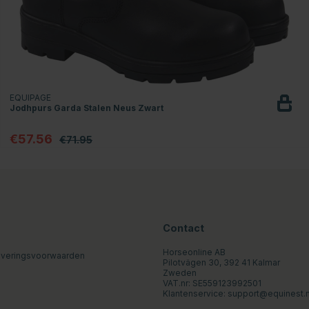
EQUIPAGE
Jodhpurs Garda Stalen Neus Zwart
€57.56
€71.95
Contact
Horseonline AB
everingsvoorwaarden
Pilotvägen 30, 392 41 Kalmar
Zweden
VAT.nr: SE559123992501
Klantenservice:
support@equinest.n