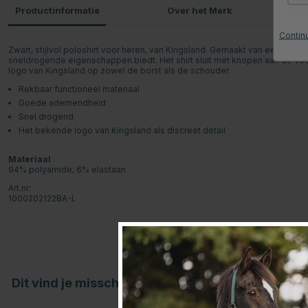
Productinformatie
Over het Merk
P
Continu
Zwart, stijlvol poloshirt voor heren, van Kingsland. Gemaakt van een zacht 
sneldrogende eigenschappen biedt. Het shirt sluit met knopen aan de voork
logo van Kingsland op zowel de borst als de schouder.
Rekbaar functioneel materiaal
Goede ademendheid
Snel drogend
Het bekende logo van Kingsland als discreet detail
Materiaal
94% polyamide, 6% elastaan
Art.nr:
1000202122BA-L
Dit vind je misschien ook leuk