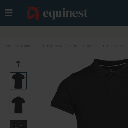
Start
Rijkleding
Rijtops & T-shirts
polo's
Polo Heren 