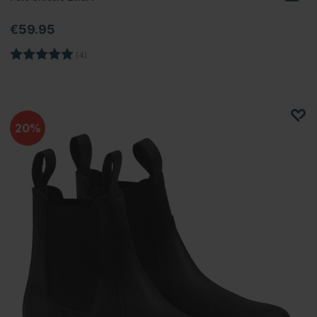
€59.95
Beoordeling:
5.0 uit 5 sterren
(4)
20