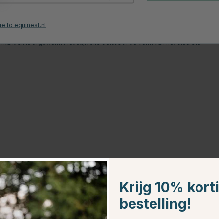
roductbeoordelingen
e to equinest.nl
en goed geventileerd functioneel materiaal dat zowel hoge flexibiliteit als
ant en is afgewerkt met stijlvolle details in de vorm van het discrete
Krijg 10% kort
bestelling!