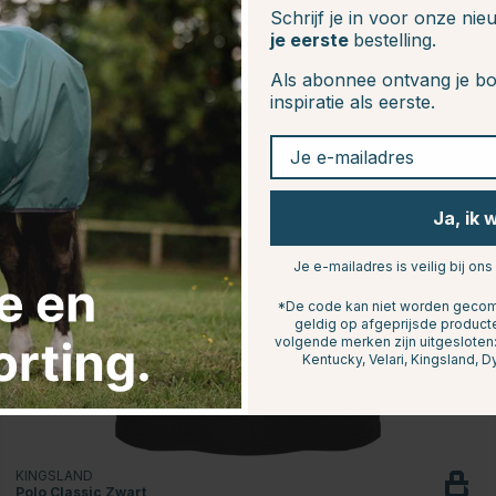
Schrijf je in voor onze ni
je eerste
bestelling.
Als abonnee ontvang je bo
inspiratie als eerste.
Je e-mailadres
Ja, ik 
Je e-mailadres is veilig bij ons
*De code kan niet worden gecomb
geldig op afgeprijsde product
volgende merken zijn uitgeslote
Kentucky, Velari, Kingsland, D
KINGSLAND
Polo Classic Zwart