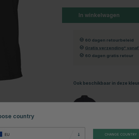
In winkelwagen
60 dagen retourbeleid
Gratis verzending* vana
60 dagen gratis retour
Ook beschikbaar in deze kleu
oose country
EU
CHANGE COUNTRY