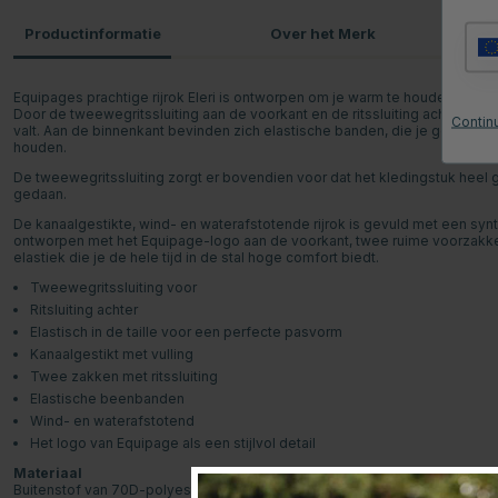
Productinformatie
Over het Merk
P
Equipages prachtige rijrok Eleri is ontworpen om je warm te houden in he
Door de tweewegritssluiting aan de voorkant en de ritssluiting achter te o
Continu
valt. Aan de binnenkant bevinden zich elastische banden, die je gemakkelijk
houden.
De tweewegritssluiting zorgt er bovendien voor dat het kledingstuk heel g
gedaan.
De kanaalgestikte, wind- en waterafstotende rijrok is gevuld met een s
ontworpen met het Equipage-logo aan de voorkant, twee ruime voorzakken
elastiek die je de hele tijd in de stal hoge comfort biedt.
Tweewegritssluiting voor
Ritsluiting achter
Elastisch in de taille voor een perfecte pasvorm
Kanaalgestikt met vulling
Twee zakken met ritssluiting
Elastische beenbanden
Wind- en waterafstotend
Het logo van Equipage als een stijlvol detail
Materiaal
Buitenstof van 70D-polyester, vulling van synthetisch dons