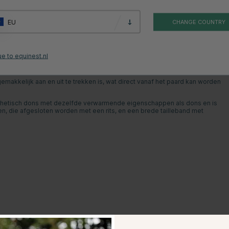
roductbeoordelingen
EU
CHANGE COUNTRY
t zadel, zonder de noodzaak van dikke overbroeken die in de weg zitten.
penen, kan je in het zadel zitten terwijl de marineblauwe rok over de benen
e to equinest.nl
 rond je benen spant, om de rok tijdens de hele rit op zijn plaats te
emakkelijk aan en uit te trekken is, wat direct vanaf het paard kan worden
ynthetisch dons met dezelfde verwarmende eigenschappen als dons en is
, die afgesloten worden met een rits, en een brede tailleband met