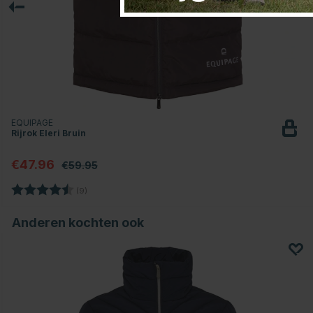
EQUIPAGE
Rijrok Eleri Bruin
€47.96
€59.95
Beoordeling:
4.7 uit 5 sterren
(9)
Anderen kochten ook