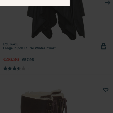
EQUIPAGE
Lange Rijrok Laurie Winter Zwart
€46.36
€57.95
Beoordeling:
3.5 uit 5 sterren
(6)