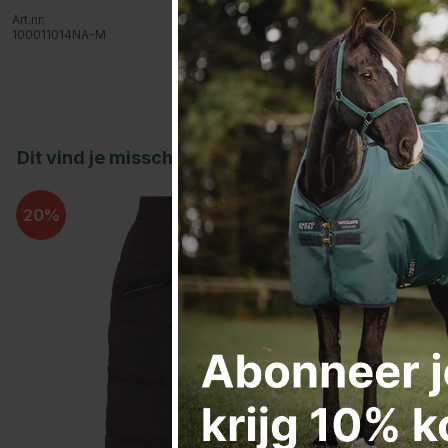
Art.nr:
100011014NA-M
Dit vind je misschien ook leuk
20