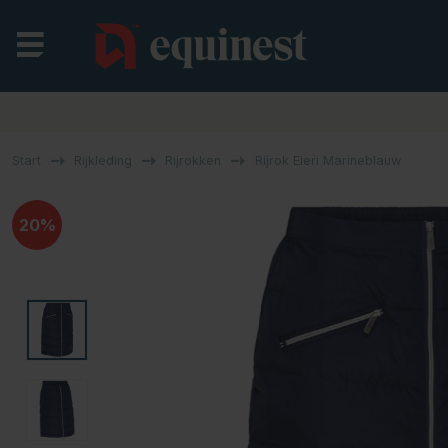
Start
Rijkleding
Rijrokken
Rijrok Eleri Marineblauw
20%