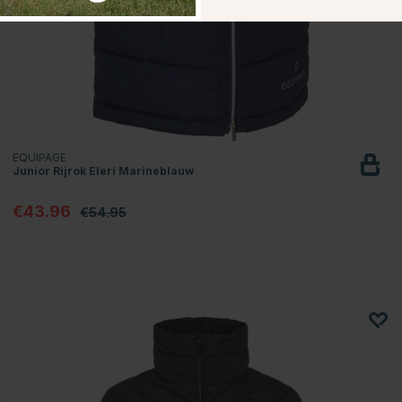
EQUIPAGE
Junior Rijrok Eleri Marineblauw
€43.96
€54.95