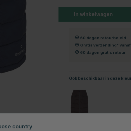
In winkelwagen
60 dagen retourbeleid
Gratis verzending* vana
60 dagen gratis retour
Ook beschikbaar in deze kleu
Bruin
oose country