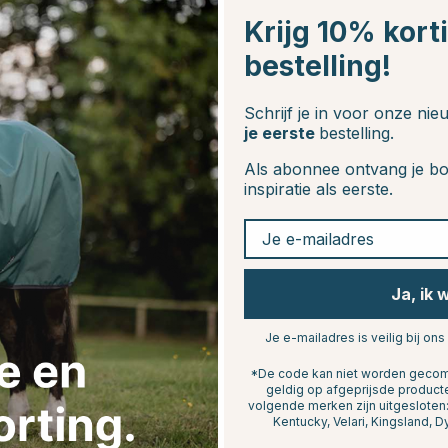
Krijg 10% kort
bestelling!
Schrijf je in voor onze ni
je eerste
bestelling.
Als abonnee ontvang je bo
inspiratie als eerste.
20
Je e-mailadres
Ja, ik 
Je e-mailadres is veilig bij ons
*De code kan niet worden gecomb
geldig op afgeprijsde product
volgende merken zijn uitgeslote
Kentucky, Velari, Kingsland, D