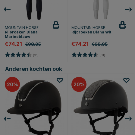
MOUNTAIN HORSE
MOUNTAIN HORSE
Rijbroeken Diana
Rijbroeken Diana Wit
Marineblauw
€74.21
€74.21
€98.95
€98.95
Beoordeling:
4.6 uit 5 sterren
Beoordeling:
4.6 uit 5 sterren
(31)
(31)
Anderen kochten ook
20
20