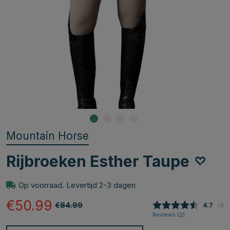
Mountain Horse
Rijbroeken Esther Taupe
Op voorraad. Levertijd 2-3 dagen
€50.99
€84.99
Gemidde
4.7
(
aan
3
)
Reviews (
2
)