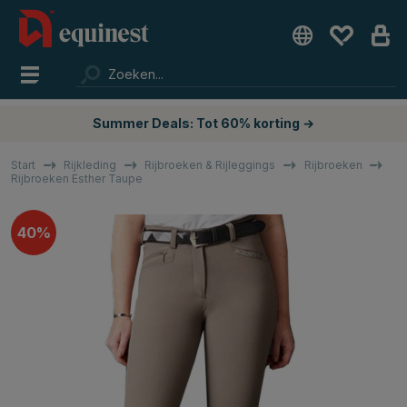
Summer Deals: Tot 60% korting →
Start
Rijkleding
Rijbroeken & Rijleggings
Rijbroeken
Rijbroeken Esther Taupe
40%