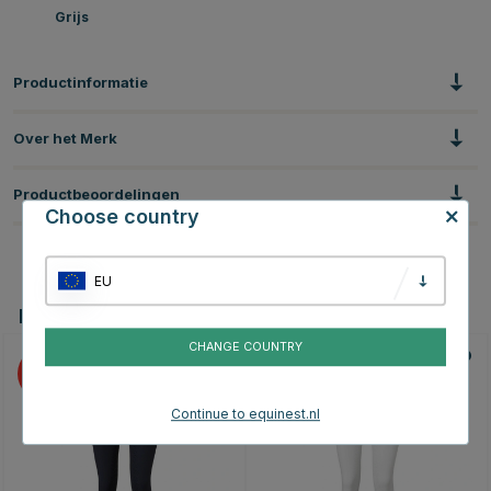
Grijs
Productinformatie
Over het Merk
Productbeoordelingen
Choose country
EU
Dit vind je misschien ook leuk
CHANGE COUNTRY
25
25
Continue to equinest.nl