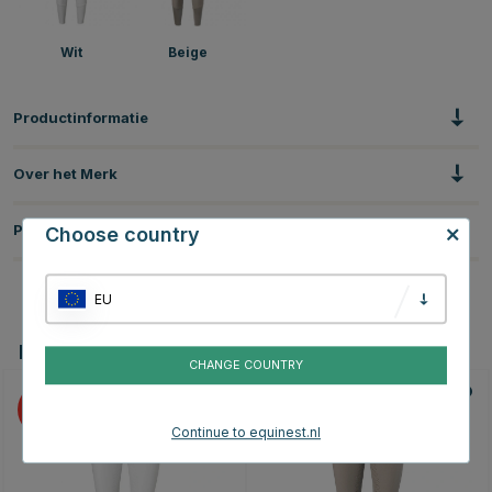
Wit
Beige
Productinformatie
Over het Merk
Productbeoordelingen
Choose country
EU
Dit vind je misschien ook leuk
CHANGE COUNTRY
25
25
Continue to equinest.nl