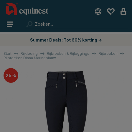
Summer Deals: Tot 60% korting →
Start
Rijkleding
Rijbroeken & Rijleggings
Rijbroeken
Rijbroeken Diana Marineblauw
25%