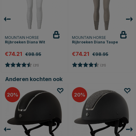
MOUNTAIN HORSE
MOUNTAIN HORSE
Rijbroeken Diana Wit
Rijbroeken Diana Taupe
€74.21
€74.21
€98.95
€98.95
n
Beoordeling:
4.6 uit 5 sterren
Beoordeling:
4.6 uit 5 sterren
(31)
(31)
Anderen kochten ook
20
20