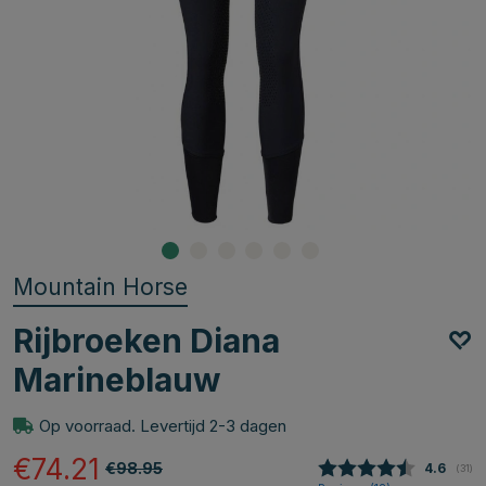
Mountain Horse
Rijbroeken Diana
Marineblauw
Op voorraad. Levertijd 2-3 dagen
€74.21
€98.95
Gemidde
4.6
(
aant
31
)