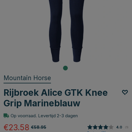
Mountain Horse
Rijbroek Alice GTK Knee
Grip Marineblauw
Op voorraad. Levertijd 2-3 dagen
€23.58
€58.95
Gemidde
4.0
(
aan
5
)