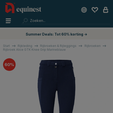
Summer Deals: Tot 60% korting →
Start
Rijkleding
Rijbroeken & Rijleggings
Rijbroeken
Rijbroek Alice GTK Knee Grip Marineblauw
60%