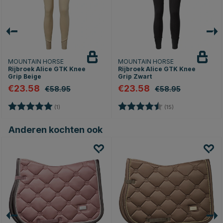
MOUNTAIN HORSE
MOUNTAIN HORSE
Rijbroek Alice GTK Knee
Rijbroek Alice GTK Knee
Grip Beige
Grip Zwart
€23.58
€23.58
€58.95
€58.95
Beoordeling:
5.0 uit 5 sterren
Beoordeling:
4.5 uit 5 sterren
(1)
(15)
Anderen kochten ook