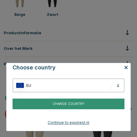
Beige
Zwart
Productinformatie
Over het Merk
Productbeoordelingen
Choose country
EU
Dit vind je misschien ook leuk
CHANGE COUNTRY
60
60
Continue to equinest.nl