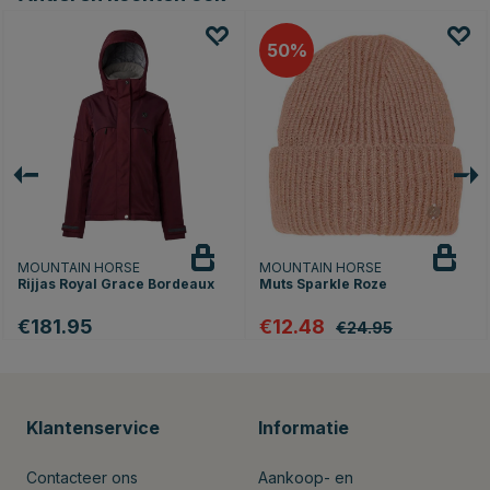
50
MOUNTAIN HORSE
MOUNTAIN HORSE
Rijjas Royal Grace Bordeaux
Muts Sparkle Roze
€181.95
€12.48
€24.95
Klantenservice
Informatie
Contacteer ons
Aankoop- en