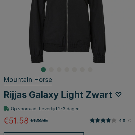
Mountain Horse
Rijjas Galaxy Light Zwart
Op voorraad. Levertijd 2-3 dagen
€51.58
€128.95
Gemidde
4.0
(
aan
1
)