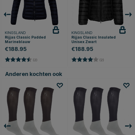
KINGSLAND
KINGSLAND
Rijjas Classic Padded
Rijjas Classic Insulated
Marineblauw
Unisex Zwart
€188.95
€188.95
Beoordeling:
4.5 uit 5 sterren
Beoordeling:
4.0 uit 5 sterren
(2)
(2)
Anderen kochten ook