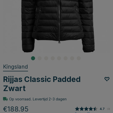
Kingsland
Rijjas Classic Padded
Zwart
Op voorraad. Levertijd 2-3 dagen
€188.95
Gemidde
4.7
(
aan
3
)