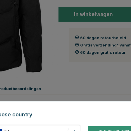
In winkelwagen
60 dagen retourbeleid
Gratis verzending* vana
60 dagen gratis retour
roductbeoordelingen
aal en een moderne, verborgen quilting, combineert HKMs herenjas
ontwerp - zeker een must-have voor de koudste dagen van het jaar!
oose country
opsluiting, is ook voorzien van een hoge kraag, grote ritszakken, een
eren dat alle kou buiten blijft. De grote, ruime capuchon is bovendien
kiezen of je de capuchon op of af wilt hebben.