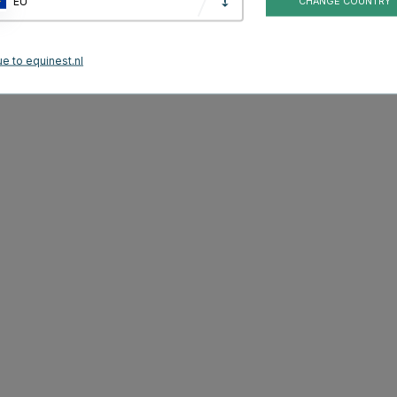
EU
CHANGE COUNTRY
e to equinest.nl