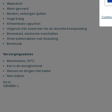
Waterdicht
Warm gevoerd
Modern, verborgen quilten
Continu
Hoge kraag
Afneembare capuchon
Uitgerust met zowel een rits als discrete knoopsluiting
Binnenkant, elastische manchetten
Grote buitenzakken met ritssluiting
Binnenzak
Verzorgingsadvies
Machinewas, 30
°C
Kan in de droogtrommel
Wassen en drogen met ballen
Niet strijken
Art.nr:
12848BA-L