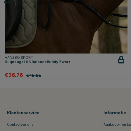
HANSBO SPORT
Hulpteugel HS BalanceBuddy Zwart
€36.76
€45.95
Klantenservice
Informatie
Contacteer ons
Aankoop- en L