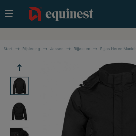
Start
Rijkleding
Jassen
Rijjassen
Rijjas Heren Munic