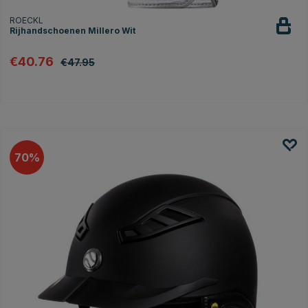
ROECKL
Rijhandschoenen Millero Wit
€40.76
€47.95
70