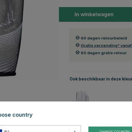
In winkelwagen
60 dagen retourbeleid
Gratis verzending* vana
60 dagen gratis retour
Ook beschikbaar in deze kleu
oose country
Wit
EU
CHANGE COUNTRY