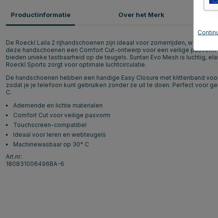
Productinformatie
Over het Merk
P
Continu
De Roeckl Laila 2 rijhandschoenen zijn ideaal voor zomerrijden, waar st
deze handschoenen een Comfort Cut-ontwerp voor een veilige pasvorm e
bieden unieke tastbaarheid op de teugels. Suntan Evo Mesh is luchtig, elast
Roeckl Sports zorgt voor optimale luchtcirculatie.
De handschoenen hebben een handige Easy Closure met klittenband voor 
zodat je je telefoon kunt gebruiken zonder ze uit te doen. Perfect voor 
C.
Ademende en lichte materialen
Comfort Cut voor veilige pasvorm
Touchscreen-compatibel
Ideaal voor leren en webteugels
Machinewasbaar op 30° C
Art.nr:
180831006496BA-6