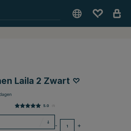
en Laila 2 Zwart
 dagen
Gemiddelde beoordeling:
5.0
(
aantal stemmen:
1
)
-
+