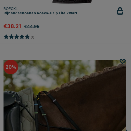
ROECKL
Rijhandschoenen Roeck-Grip Lite Zwart
€38.21
€44.95
Beoordeling:
5.0 uit 5 sterren
(1)
20