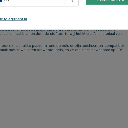
roductbeoordelingen
e to equinest.nl
ijl en prestaties samenkomen. Gemaakt van ademende materialen, hebben
n uitstekende bewegingsvrijheid. Ze passen als een tweede huid en
isch en laat bruinen door de stof toe, terwijl het Micro-Air-materiaal van
een extra strakke pasvorm rond de pols en zijn touchscreen-compatibel,
gebruik met zowel leren als webteugels, en ze zijn machinewasbaar op 30°