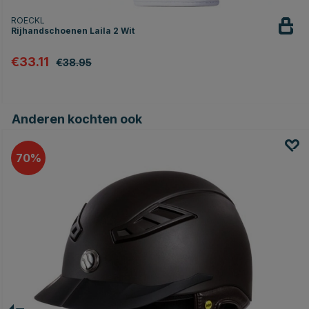
ROECKL
Rijhandschoenen Laila 2 Wit
€33.11
€38.95
Anderen kochten ook
70