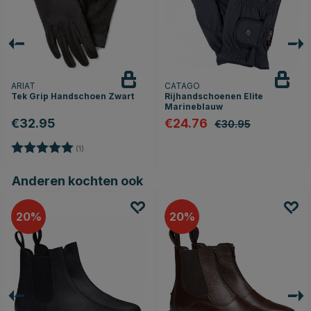
ARIAT
CATAGO
Tek Grip Handschoen Zwart
Rijhandschoenen Elite
Marineblauw
€32.95
€24.76
€30.95
Beoordeling:
5.0 uit 5 sterren
(1)
Anderen kochten ook
20
20