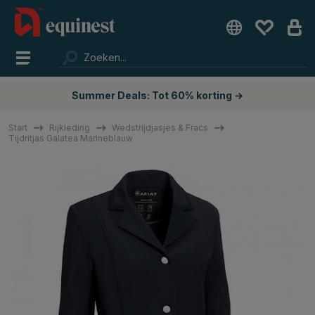
Summer Deals: Tot 60% korting →
Start
Rijkleding
Wedstrijdjasjes & Fracs
Tijdritjas Galatea Marineblauw