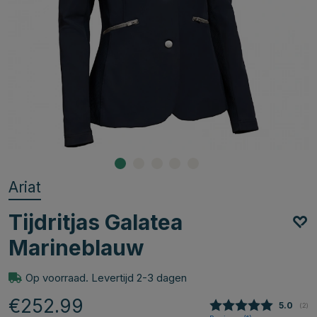
Ariat
Tijdritjas Galatea
Marineblauw
Op voorraad. Levertijd 2-3 dagen
€252.99
Gemidde
5.0
(
aan
2
)