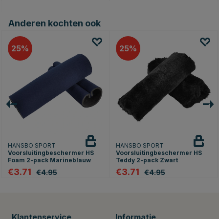
Anderen kochten ook
25
25
HANSBO SPORT
HANSBO SPORT
Voorsluitingbeschermer HS
Voorsluitingbeschermer HS
Foam 2-pack Marineblauw
Teddy 2-pack Zwart
€3.71
€3.71
€4.95
€4.95
Klantenservice
Informatie