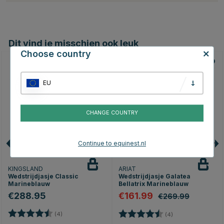
Dit vind je misschien ook leuk
Choose country
40
EU
CHANGE COUNTRY
Continue to equinest.nl
KINGSLAND
ARIAT
Wedstrijdjasje Classic
Wedstrijdjasje Galatea
Marineblauw
Bellatrix Marineblauw
€288.95
€161.99
€269.99
Beoordeling:
4.8 uit 5 sterren
Beoordeling:
4.8 uit 5 sterren
(4)
(4)