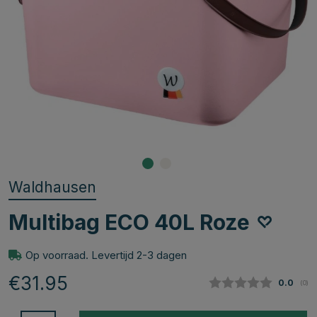
Waldhausen
Multibag ECO 40L Roze
Op voorraad. Levertijd 2-3 dagen
€31.95
Gemidde
0.0
(
aan
0
)