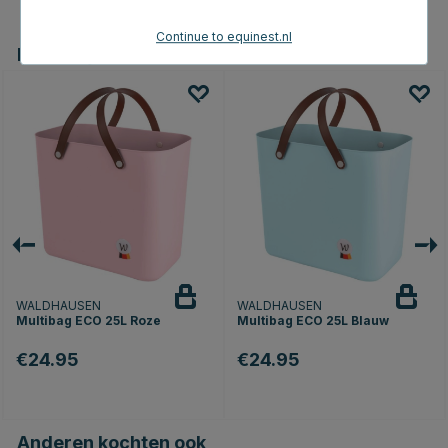
Continue to equinest.nl
Dit vind je misschien ook leuk
WALDHAUSEN
WALDHAUSEN
Multibag ECO 25L Roze
Multibag ECO 25L Blauw
€24.95
€24.95
Anderen kochten ook