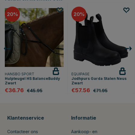
20
20
HANSBO SPORT
EQUIPAGE
Hulpteugel HS BalanceBuddy
Jodhpurs Garda Stalen Neus
Zwart
Zwart
€36.76
€57.56
€45.95
€71.95
Klantenservice
Informatie
Contacteer ons
Aankoop- en