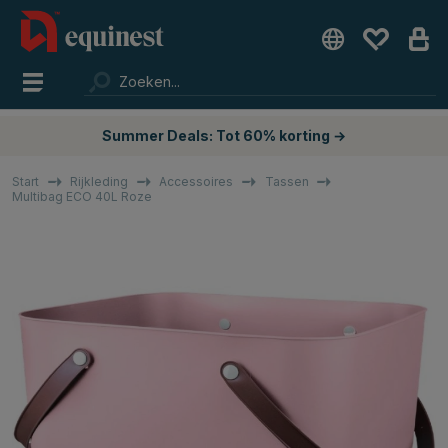
Summer Deals: Tot 60% korting →
Start
Rijkleding
Accessoires
Tassen
Multibag ECO 40L Roze