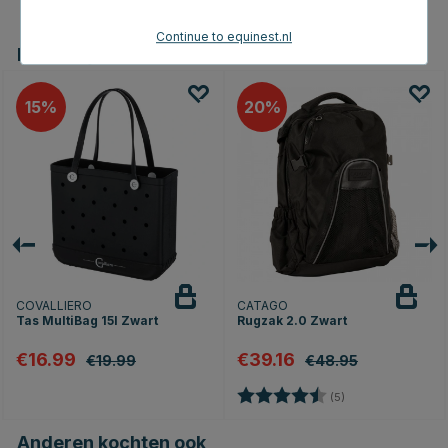
Continue to equinest.nl
Dit vind je misschien ook leuk
15
20
COVALLIERO
CATAGO
Tas MultiBag 15l Zwart
Rugzak 2.0 Zwart
€16.99
€39.16
€19.99
€48.95
Beoordeling:
4.4 uit 5 sterren
(5)
Anderen kochten ook