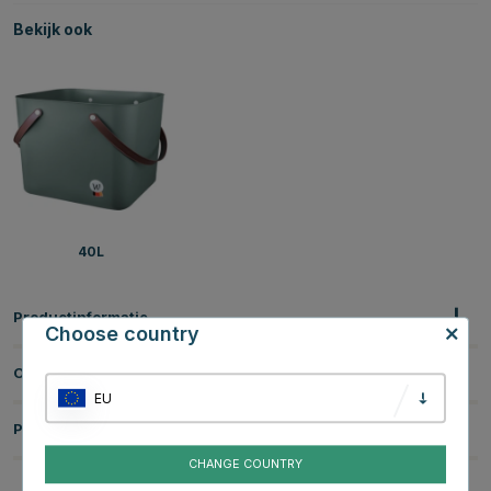
Bekijk ook
40L
Productinformatie
Choose country
Over het Merk
EU
Productbeoordelingen
CHANGE COUNTRY