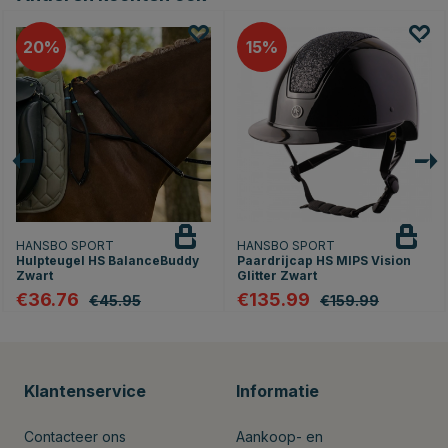
20
15
HANSBO SPORT
HANSBO SPORT
Hulpteugel HS BalanceBuddy
Paardrijcap HS MIPS Vision
Zwart
Glitter Zwart
€36.76
€135.99
€45.95
€159.99
Klantenservice
Informatie
Contacteer ons
Aankoop- en