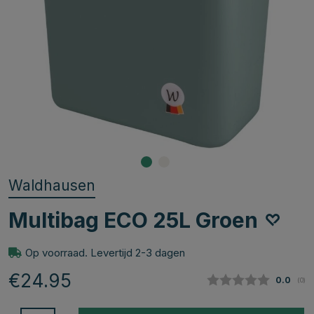
Waldhausen
Multibag ECO 25L Groen
Op voorraad. Levertijd 2-3 dagen
€24.95
Gemidde
0.0
(
aan
0
)