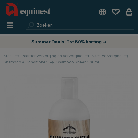
Summer Deals: Tot 60% korting →
Start
Paardenverzorging en Verzorging
Vachtverzorging
Shampoo & Conditioner
Shampoo Sheen 500ml