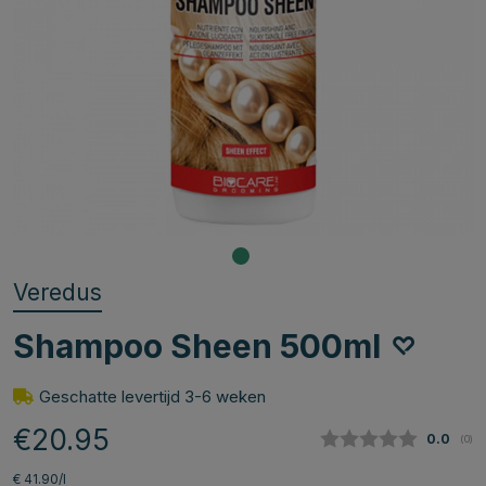
Veredus
Shampoo Sheen 500ml
Geschatte levertijd 3-6 weken
€20.95
Gemidde
0.0
(
aan
0
)
€ 41.90/l