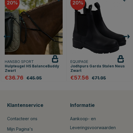
20
20
HANSBO SPORT
EQUIPAGE
Hulpteugel HS BalanceBuddy
Jodhpurs Garda Stalen Neus
Zwart
Zwart
€36.76
€57.56
€45.95
€71.95
Klantenservice
Informatie
Contacteer ons
Aankoop- en
Leveringsvoorwaarden
Mijn Pagina's