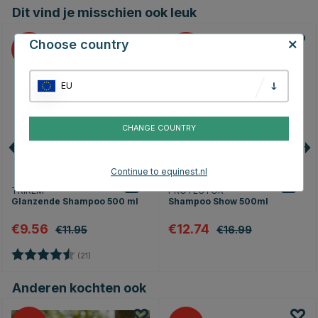
Dit vind je misschien ook leuk
Choose country
20
25
EU
CHANGE COUNTRY
Continue to equinest.nl
TRIKEM
PROTECTOR
Glanzende Shampoo 500 ml
Shampoo Show 500ml
€9.56
€12.74
€11.95
€16.99
Beoordeling:
4.8 uit 5 sterren
(21)
Anderen kochten ook