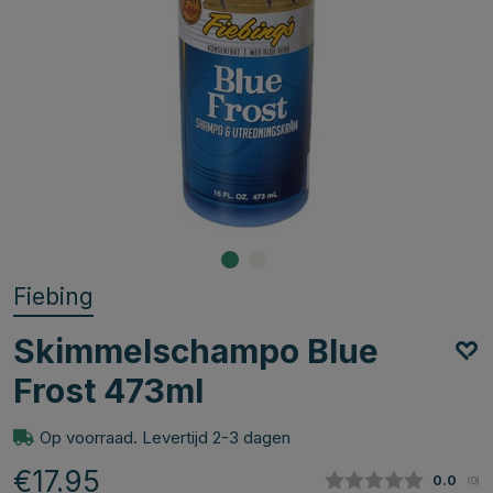
Fiebing
Skimmelschampo Blue
Frost 473ml
Op voorraad. Levertijd 2-3 dagen
€17.95
Gemidde
0.0
(
aan
0
)