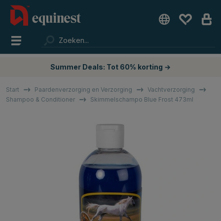
Summer Deals: Tot 60% korting →
Start
Paardenverzorging en Verzorging
Vachtverzorging
Shampoo & Conditioner
Skimmelschampo Blue Frost 473ml