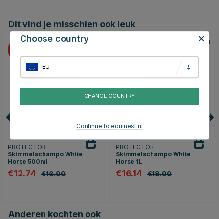
Dit vind je misschien ook leuk
Choose country
25
15
EU
CHANGE COUNTRY
Continue to equinest.nl
PROTECTOR
PROTECTOR
Skimmelschampo White
Skimmelschampo White
Horse 500ml
Horse 1L
€12.74
€16.14
€16.99
€18.99
Anderen kochten ook