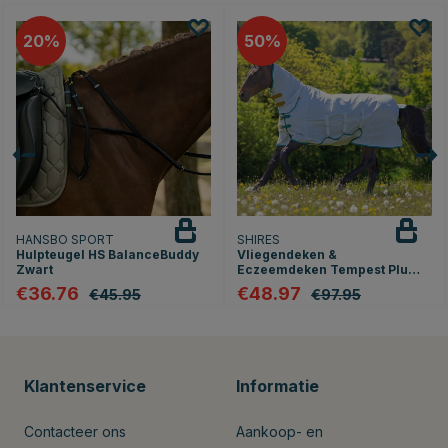
20
50
HANSBO SPORT
SHIRES
Hulpteugel HS BalanceBuddy
Vliegendeken &
Zwart
Eczeemdeken Tempest Plus
Wit
€36.76
€48.97
€45.95
€97.95
Klantenservice
Informatie
Contacteer ons
Aankoop- en