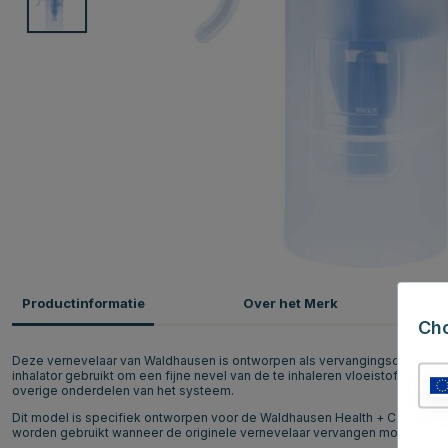
Productinformatie
Over het Merk
P
Ch
Deze vernevelaar van Waldhausen is ontworpen als vervangingsonderdeel 
inhalator gebruikt om een fijne nevel van de te inhaleren vloeistof te pro
overige onderdelen van het systeem.
Dit model is specifiek ontworpen voor de Waldhausen Health + Care Inhal
worden gebruikt wanneer de originele vernevelaar vervangen moet worde