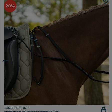
20
HANSBO SPORT
Hulpteugel HS BalanceBuddy Zwart