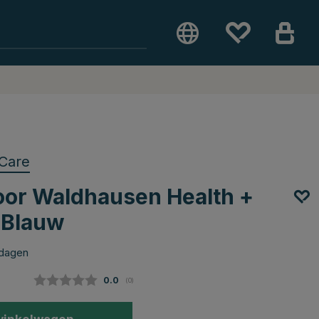
Care
oor Waldhausen Health +
r Blauw
 dagen
Gemiddelde beoordeling:
0.0
(
aantal stemmen:
0
)