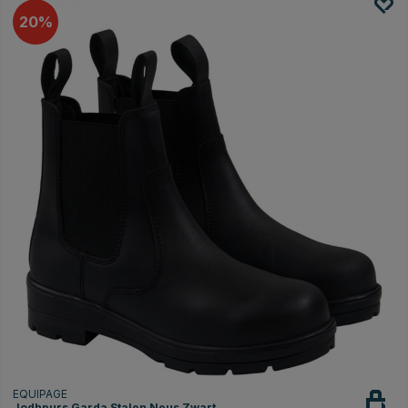
20
EQUIPAGE
Jodhpurs Garda Stalen Neus Zwart