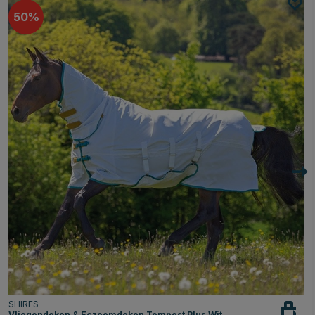
50
SHIRES
Vliegendeken & Eczeemdeken Tempest Plus Wit