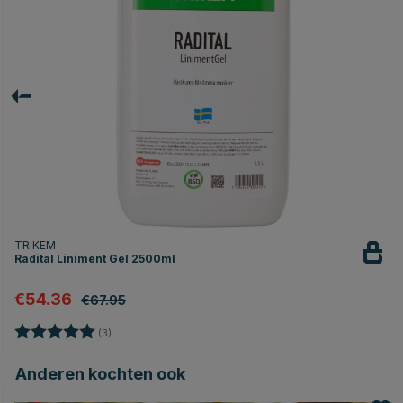
TRIKEM
Radital Liniment Gel 2500ml
€54.36
€67.95
Beoordeling:
5.0 uit 5 sterren
(3)
Anderen kochten ook