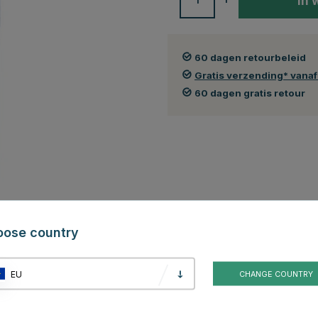
In 
60 dagen retourbeleid
Gratis verzending* vana
60 dagen gratis retour
roductbeoordelingen
oose country
voor de Waldhausen Health + Care Inhalator. Hij wordt samen met de
duceren. De vernevelaar wordt geleverd in een blauwe kleur die past bij de
EU
CHANGE COUNTRY
ator en is daardoor perfect afgestemd op deze apparatuur. Het kan
n of als reserveonderdeel.