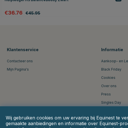
€36.76
€45.95
Klantenservice
Informatie
Contacteer ons
Aankoop- en L
Mijn Pagina's
Black Friday
Cookies
Over ons
Press
Singles Day
Wij gebruiken cookies om uw ervaring bij Equinest te ve
gemaakte aanbiedingen en informatie over Equinest-prod