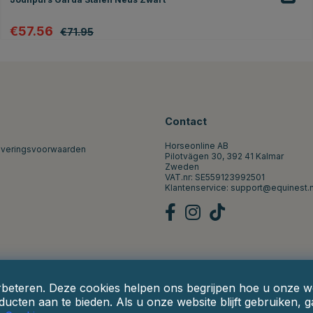
€57.56
€71.95
Contact
Horseonline AB
everingsvoorwaarden
Pilotvägen 30, 392 41 Kalmar
Zweden
VAT.nr: SE559123992501
Klantenservice:
support@equinest.n
rbeteren. Deze cookies helpen ons begrijpen hoe u onze web
ucten aan te bieden. Als u onze website blijft gebruiken, 