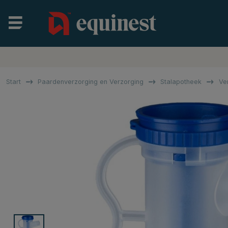
Start
Paardenverzorging en Verzorging
Stalapotheek
Ve