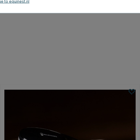
e to equinest.nl
6820GR)