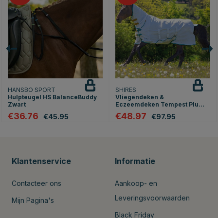
HANSBO SPORT
SHIRES
Hulpteugel HS BalanceBuddy
Vliegendeken &
Zwart
Eczeemdeken Tempest Plus
Wit
€36.76
€48.97
€45.95
€97.95
Klantenservice
Informatie
Contacteer ons
Aankoop- en
Leveringsvoorwaarden
Mijn Pagina's
Black Friday