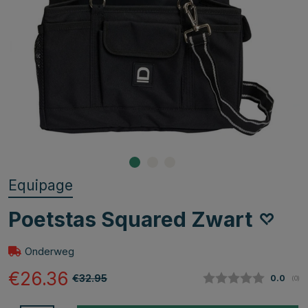
Equipage
Poetstas Squared Zwart
Onderweg
€26.36
€32.95
Gemidde
0.0
(
aan
0
)