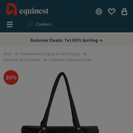
Summer Deals: Tot 60% korting →
Start
Paardenverzorging en Verzorging
Poetstas & Poetskits
Poetstas Squared Zwart
20