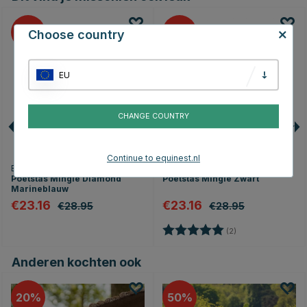
20
20
Choose country
EU
CHANGE COUNTRY
Continue to equinest.nl
EQUIPAGE
EQUIPAGE
Poetstas Mingle Diamond
Poetstas Mingle Zwart
Marineblauw
€23.16
€23.16
€28.95
€28.95
Beoordeling:
5.0 uit 5 sterren
(2)
Anderen kochten ook
20
50