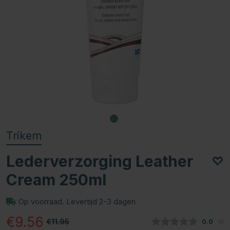
Trikem
Lederverzorging Leather
Cream 250ml
Op voorraad. Levertijd 2-3 dagen
€9.56
€11.95
Gemidde
0.0
(
aan
0
)