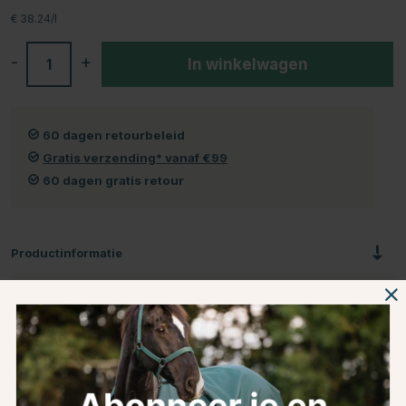
€ 38.24/l
-
+
In winkelwagen
60 dagen retourbeleid
Gratis verzending* vanaf €99
60 dagen gratis retour
Productinformatie
Over het Merk
Productbeoordelingen