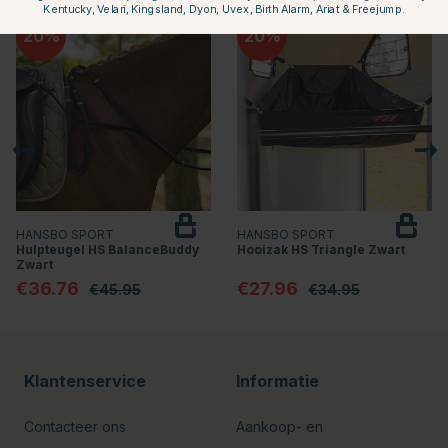
Kentucky, Velari, Kingsland, Dyon, Uvex, Birth Alarm, Ariat & Freejump.
20
20
HANSBO SPORT
HANSBO SPORT
Hulpteugel HS BalanceBuddy
Hooizak HS Triangle Zwart
Zwart
€36.76
€27.96
€45.95
€34.95
Klantenservice
Informatie
Contacteer ons
Aankoop- en