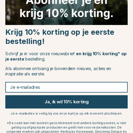
Dit vind je misschien ook leuk
Choose country
20
Krijg 10% korting op je eerste
bestelling!
EU
Schrijf je in voor onze nieuwsbrief
en krijg 10% korting* op
CHANGE COUNTRY
je eerste
bestelling.
Als abonnee ontvang je bovendien nieuws, acties en
inspiratie als eerste.
Continue to equinest.nl
Je e-mailadres
TRIKEM
K9
Lederreiniger Leather
Lederbalsem Leather Balm &
Cleaner Spray 500ml
Moisturizer 250ml
Ja, ik wil 10% korting
€7.16
€13.99
€8.95
Beoordeling:
5.0 uit 5 sterren
Beoordeling:
4.7 uit 5 sterren
Je e-mailadres is veilig bij ons en je kunt je op elk moment uitschrijven.
(2)
(9)
*De code kan niet worden gecombineerd met andere kortingscodes, is niet
Anderen kochten ook
geldig op afgeprijsde producten en geldt niet voor verzendkosten. De
volgende merken zijn uitgesloten: Kentucky Horsewear, Grooming Deluxe by