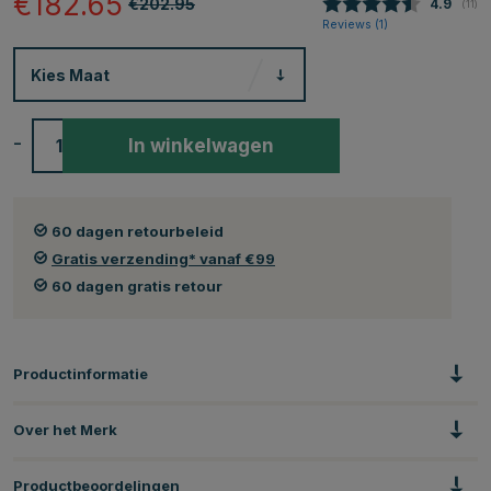
€182.65
€202.95
Gemidde
4.9
(
aant
11
)
Reviews (
1
)
Kies
Maat
-
+
In winkelwagen
60 dagen retourbeleid
Gratis verzending* vanaf €99
60 dagen gratis retour
Productinformatie
Over het Merk
Productbeoordelingen