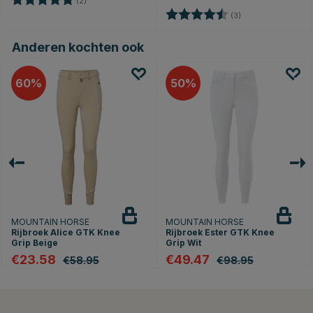
(2)
Beoordeling:
4.3 uit 5 sterren
(3)
Anderen kochten ook
60
50
MOUNTAIN HORSE
MOUNTAIN HORSE
Rijbroek Alice GTK Knee
Rijbroek Ester GTK Knee
Grip Beige
Grip Wit
€23.58
€49.47
€58.95
€98.95