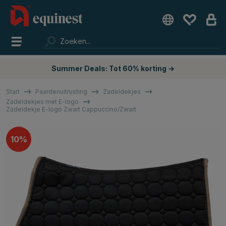
Summer Deals: Tot 60% korting →
Start
Paardenuitrusting
Zadeldekjes
Zadeldekjes met E-logo
Zadeldekje E-logo Zwart Cappuccino/Zwart
10%