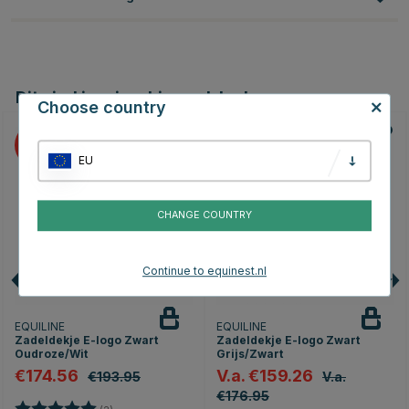
Dit vind je misschien ook leuk
Choose country
10
10
EU
CHANGE COUNTRY
Continue to equinest.nl
EQUILINE
EQUILINE
Zadeldekje E-logo Zwart
Zadeldekje E-logo Zwart
Oudroze/Wit
Grijs/Zwart
€174.56
V.a. €159.26
€193.95
V.a.
€176.95
Beoordeling:
5.0 uit 5 sterren